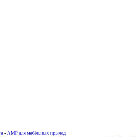
та
-
AMP для мабільных прылад