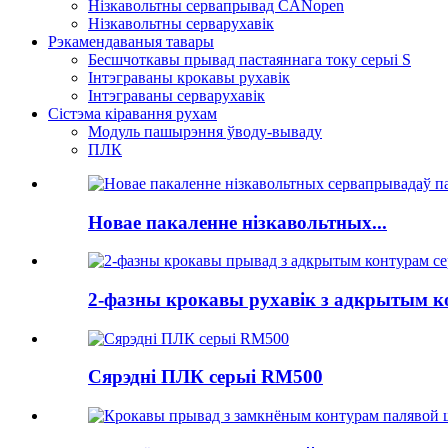
Нізкавольтны сервапрывад CANopen
Нізкавольтны серварухавік
Рэкамендаваныя тавары
Бесшчоткавы прывад пастаяннага току серыі S
Інтэграваны крокавы рухавік
Інтэграваны серварухавік
Сістэма кіравання рухам
Модуль пашырэння ўводу-вываду
ПЛК
Новае пакаленне нізкавольтных...
2-фазны крокавы рухавік з адкрытым ко
Сярэдні ПЛК серыі RM500