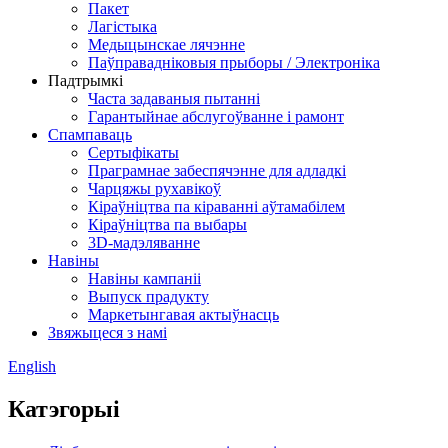
Пакет
Лагістыка
Медыцынскае лячэнне
Паўправадніковыя прыборы / Электроніка
Падтрымкі
Часта задаваныя пытанні
Гарантыйнае абслугоўванне і рамонт
Спампаваць
Сертыфікаты
Праграмнае забеспячэнне для адладкі
Чарцяжы рухавікоў
Кіраўніцтва па кіраванні аўтамабілем
Кіраўніцтва па выбары
3D-мадэляванне
Навіны
Навіны кампаніі
Выпуск прадукту
Маркетынгавая актыўнасць
Звяжыцеся з намі
English
Катэгорыі