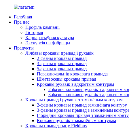
Галоўная
Пра нас
Профіль кампаніі
Гісторыя
Карпаратыўная культура
Экскурсія па фабрыцы
Прадукты
Лічбавы крокавы прывад і рухавік
2-фазны крокавы прывад
3-фазны крокавы прывад
5-фазны крокавы прывад
Пераключальнік крокавага прывада
Шматвосевы крокавы прывад
Крокавы рухавік з адкрытым контурам
2-фазны крокавы рухавік з адкрытым ко
3-фазны крокавы рухавік з адкрытым ко
Крокавы прывад і рухавік з замкнёным контурам
2-фазны крокавы прывад замкнёнага контуру
3-фазны крокавы прывад з замкнёным контур
Гібрыдны крокавы прывад з замкнёным конт
Крокавы рухавік з замкнёным контурам
Крокавы прывад тыпу Fieldbus