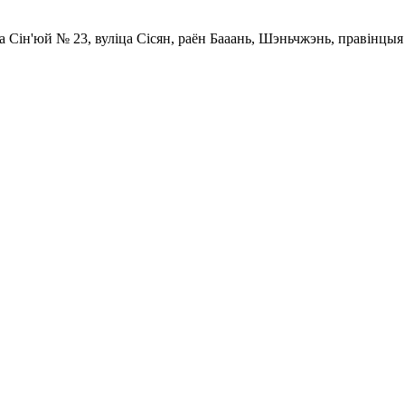
а Сін'юй № 23, вуліца Сісян, раён Бааань, Шэньчжэнь, правінцыя