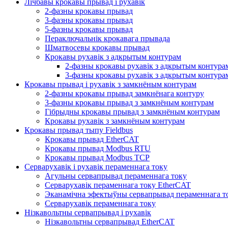
Лічбавы крокавы прывад і рухавік
2-фазны крокавы прывад
3-фазны крокавы прывад
5-фазны крокавы прывад
Пераключальнік крокавага прывада
Шматвосевы крокавы прывад
Крокавы рухавік з адкрытым контурам
2-фазны крокавы рухавік з адкрытым контура
3-фазны крокавы рухавік з адкрытым контура
Крокавы прывад і рухавік з замкнёным контурам
2-фазны крокавы прывад замкнёнага контуру
3-фазны крокавы прывад з замкнёным контурам
Гібрыдны крокавы прывад з замкнёным контурам
Крокавы рухавік з замкнёным контурам
Крокавы прывад тыпу Fieldbus
Крокавы прывад EtherCAT
Крокавы прывад Modbus RTU
Крокавы прывад Modbus TCP
Серварухавік і рухавік пераменнага току
Агульны сервапрывад пераменнага току
Серварухавік пераменнага току EtherCAT
Эканамічна эфектыўны сервапрывад пераменнага т
Серварухавік пераменнага току
Нізкавольтны сервапрывад і рухавік
Нізкавольтны сервапрывад EtherCAT