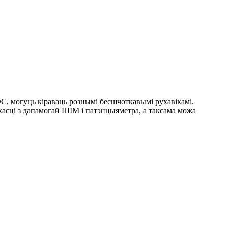
OC, могуць кіраваць рознымі бесшчоткавымі рухавікамі.
асці з дапамогай ШІМ і патэнцыяметра, а таксама можа