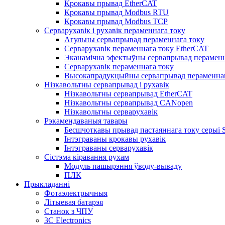
Крокавы прывад EtherCAT
Крокавы прывад Modbus RTU
Крокавы прывад Modbus TCP
Серварухавік і рухавік пераменнага току
Агульны сервапрывад пераменнага току
Серварухавік пераменнага току EtherCAT
Эканамічна эфектыўны сервапрывад пераменн
Серварухавік пераменнага току
Высокапрадукцыйны сервапрывад пераменнаг
Нізкавольтны сервапрывад і рухавік
Нізкавольтны сервапрывад EtherCAT
Нізкавольтны сервапрывад CANopen
Нізкавольтны серварухавік
Рэкамендаваныя тавары
Бесшчоткавы прывад пастаяннага току серыі 
Інтэграваны крокавы рухавік
Інтэграваны серварухавік
Сістэма кіравання рухам
Модуль пашырэння ўводу-вываду
ПЛК
Прыкладанні
Фотаэлектрычныя
Літыевая батарэя
Станок з ЧПУ
3C Electronics