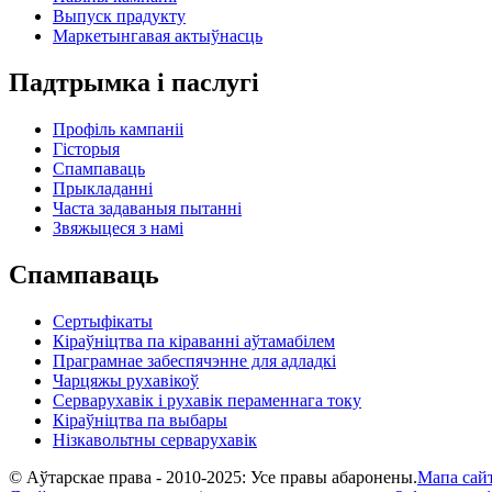
Выпуск прадукту
Маркетынгавая актыўнасць
Падтрымка і паслугі
Профіль кампаніі
Гісторыя
Спампаваць
Прыкладанні
Часта задаваныя пытанні
Звяжыцеся з намі
Спампаваць
Сертыфікаты
Кіраўніцтва па кіраванні аўтамабілем
Праграмнае забеспячэнне для адладкі
Чарцяжы рухавікоў
Серварухавік і рухавік пераменнага току
Кіраўніцтва па выбары
Нізкавольтны серварухавік
© Аўтарскае права - 2010-2025: Усе правы абаронены.
Мапа сай