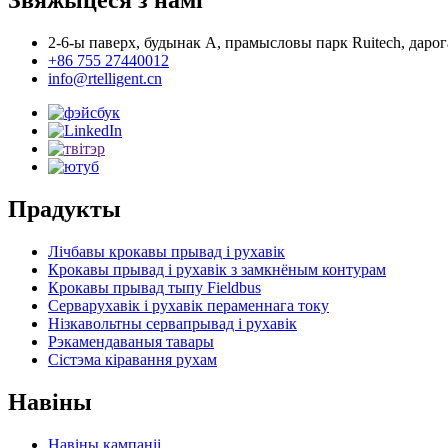
Звяжыцеся з намі
2-6-ы паверх, будынак А, прамысловы парк Ruitech, дарог
+86 755 27440012
info@rtelligent.cn
Прадукты
Лічбавы крокавы прывад і рухавік
Крокавы прывад і рухавік з замкнёным контурам
Крокавы прывад тыпу Fieldbus
Серварухавік і рухавік пераменнага току
Нізкавольтны сервапрывад і рухавік
Рэкамендаваныя тавары
Сістэма кіравання рухам
Навіны
Навіны кампаніі