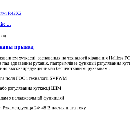
к ...
ткавы прывад
ваннем хуткасці, заснаваныя на тэхналогіі кіравання Hallless F
пад адпаведны рухавік, падтрымлівае функцыі рэгулявання хутк
вання высокапрадукцыйнымі бесшчоткавымі рухавікамі.
ага поля FOC і тэхналогіі SVPWM
 або рэгулявання хуткасці ШІМ
ыхадам з наладжвальнай функцыяй
у; Рэкамендуецца 24~48 В пастаяннага току