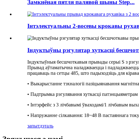
Замкнёная пятля палявой шыны Step...
Інтэлектуальны 2-восевы крокавы рухаві
Індуктыўны рэгулятар хуткасці бесшчо
Індуктыўныя бесшчоткавыя прывады серыі S з рэгуля
Прывад аўтаматычна наладжваецца і падладжваецца 
працаваць па сетцы 485, што падыходзіць для кіра
• Выкарыстанне тэхналогіі пазіцыянавання магнітн
• Падтрымка рэгулявання хуткасці патэнцыяметрам
• Інтэрфейс з 3 лічбавымі ўваходамі/1 лічбавым в
• Напружанне сілкавання: 18~48 В пастаяннага ток
запыт
дэталь