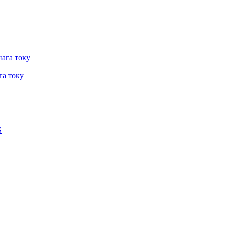
ага току
а току
S