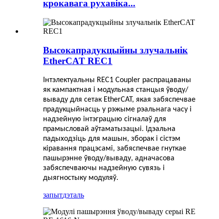
крокавага рухавіка...
Высокапрадукцыйны злучальнік
EtherCAT REC1
Інтэлектуальны REC
1
Coupler распрацаваны
як кампактная і модульная станцыя ўводу/
вываду для сетак EtherCAT, якая забяспечвае
прадукцыйнасць у рэжыме рэальнага часу і
надзейную інтэграцыю сігналаў для
прамысловай аўтаматызацыі. Ідэальна
падыходзіць для машын, зборак і сістэм
кіравання працэсамі, забяспечвае гнуткае
пашырэнне ўводу/вываду, адначасова
забяспечваючы надзейную сувязь і
дыягностыку модуляў.
запыт
дэталь