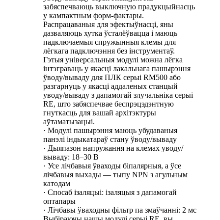
забяспечваюць выключную прадукцыйнасць
у кампактным форм-фактары.
Распрацаваныя для эфектыўнасці, яны
дазваляюць хутка ўсталёўвацца і маюць
падключаемыя спружынныя клемы для
лёгкага падключэння без інструментаў.
Гэтыя універсальныя модулі можна лёгка
інтэграваць у якасці лакальнага пашырэння
ўводу/вываду для ПЛК серыі RM500 або
разгарнуць у якасці аддаленых станцый
уводу/вываду з дапамогай злучальніка серыі
RE, што забяспечвае беспрэцэдэнтную
гнуткасць для вашай архітэктуры
аўтаматызацыі.
· Модулі пашырэння маюць убудаваныя
панэлі індыкатараў стану ўводу/вываду
· Дыяпазон напружання на клемах уводу/
вываду: 18–30 В
· Усе лічбавыя ўваходы біпалярныя, а ўсе
лічбавыя выхады — тыпу NPN з агульным
катодам
· Спосаб ізаляцыі: ізаляцыя з дапамогай
оптапары
· Лічбавы ўваходны фільтр па змаўчанні: 2 мс
Выбіраючы нашы модулі серыі RE, вы