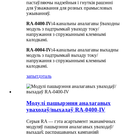
пастаўляючы надзейныя і гнуткія рашэнні
для ўзважвання для розных прамысловых
ужыванняў.
RA-0400-IV:
4-канальны аналагавы ўваходны
модуль з падтрымкай уваходу току/
напружання з спружыннымі клемнымі
калодкамі.
RA-0004-IV:
4-канальны аналагавы выхадны
модуль з падтрымкай выхаду току/
напружання з спружыннымі клемнымі
калодкамі.
запыт
дэталь
Модулі пашырэння аналагавых
уваходаў/выхадаў RA-0400-IV
Серыя RA — гэта асартымент эканамічных
модуляў пашырэння аналагавых уваходаў/
выхадаў, распрацаваных кампаніяй