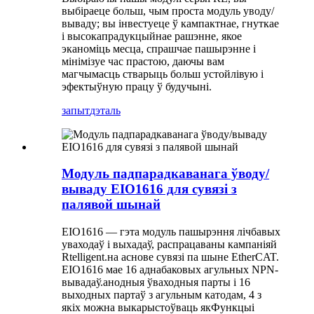
выбіраеце больш, чым проста модуль уводу/
вываду; вы інвестуеце ў кампактнае, гнуткае
і высокапрадукцыйнае рашэнне, якое
эканоміць месца, спрашчае пашырэнне і
мінімізуе час прастою, даючы вам
магчымасць стварыць больш устойлівую і
эфектыўную працу ў будучыні.
запыт
дэталь
Модуль падпарадкаванага ўводу/
вываду EIO1616 для сувязі з
палявой шынай
EIO1616 — гэта модуль пашырэння лічбавых
уваходаў і выхадаў, распрацаваны кампаніяй
Rtelligent.
на аснове сувязі па шыне EtherCAT.
EIO1616 мае 16 аднабаковых агульных NPN-
вывадаў.
анодныя ўваходныя парты і 16
выходных партаў з агульным катодам, 4 з
якіх можна выкарыстоўваць як
Функцыі