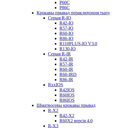
Р60С
Р86С
Крокавы прывад пераключэння тыпу
Серыя R-IO
R42-IO
R57-IO
R60-IO
R86-IO
R110PLUS-IO V3.0
R130-IO
Серыя R-IR
R42-IR
R57-IR
R60-IR
R60-IRD
R86-IR
RxxIOS
R42IOS
R60IOS
R86IOS
Шматвосевы крокавы прывад
R-X2
R42-X2
R60X2 версія 4.0
R-X3