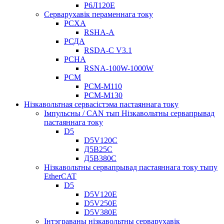
Р6Л120Е
Серварухавік пераменнага току
РСХА
RSHA-A
РСДА
RSDA-C V3.1
РСНА
RSNA-100W-1000W
РСМ
РСМ-М110
РСМ-М130
Нізкавольтная сервасістэма пастаяннага току
Імпульсны / CAN тып Нізкавольтны сервапрывад
пастаяннага току
D5
D5V120C
Д5В25С
Д5В380С
Нізкавольтны сервапрывад пастаяннага току тыпу
EtherCAT
D5
D5V120E
D5V250E
D5V380E
Інтэграваны нізкавольтны серварухавік