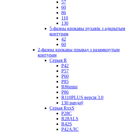
57
60
86
110
130
5-фазны крокавы рухавік з адкрытым
контурам
42
60
2-фазны крокавы прывад з разамкнутым
контурам
Серыя R
Р42
Р57
Р60
Р85
R86mini
Р86
R110PLUS версія 3.0
130 рандаў
Серыя RxxS
Р28С
R28ALS
R42S
Р42АЛС