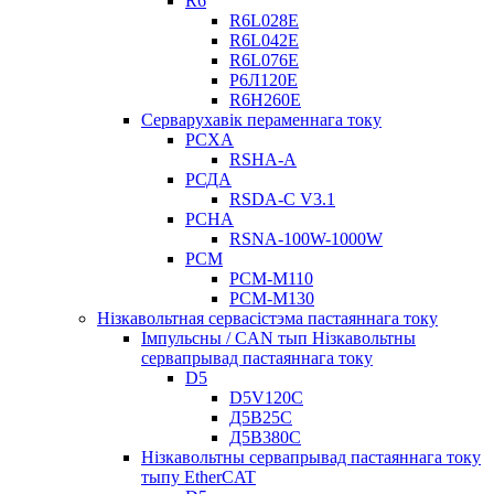
R6
R6L028E
R6L042E
R6L076E
Р6Л120Е
R6H260E
Серварухавік пераменнага току
РСХА
RSHA-A
РСДА
RSDA-C V3.1
РСНА
RSNA-100W-1000W
РСМ
РСМ-М110
РСМ-М130
Нізкавольтная сервасістэма пастаяннага току
Імпульсны / CAN тып Нізкавольтны
сервапрывад пастаяннага току
D5
D5V120C
Д5В25С
Д5В380С
Нізкавольтны сервапрывад пастаяннага току
тыпу EtherCAT