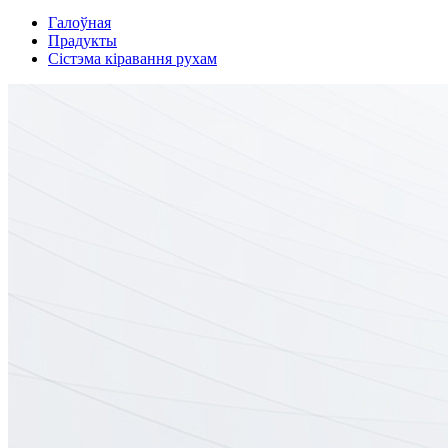
Галоўная
Прадукты
Сістэма кіравання рухам