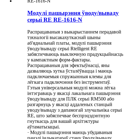
Модулі пашырэння ўводу/вываду
серыі RE RE-1616-N
Распрацаваныя з выкарыстаннем перадавой
тэхналогіі высакахуткаснай шыны
аб'яднальнай платы, модулі пашырэння
ўводу/вываду серыі Rtelligent RE
забяспечваюць выключную прадукцыйнасць
у кампактным форм-фактары.
Распрацаваныя для эфектыўнасці, яны
дазваляюць хутка ўсталёўвацца і маюць
падключаемыя спружынныя клемы для
лёгкага падключэння без інструментаў.
Гэтыя універсальныя модулі можна лёгка
інтэграваць у якасці лакальнага пашырэння
ўводу/вываду для ПЛК серыі RM500 або
разгарнуць у якасці аддаленых станцый
уводу/вываду з дапамогай злучальніка серыі
RE, што забяспечвае беспрэцэдэнтную
гнуткасць для вашай архітэктуры
аўтаматызацыі.
· Модулі пашырэння маюць убудаваныя
панэлі індыкатараў стану ўводу/вываду