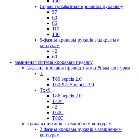
130
Серыя трохфазных крокавых рухавікоў
57
60
86
110
130
5-фазны крокавы рухавік з адкрытым
контурам
42
60
замкнёная сістэма крокавых педаляў
2-фазны крокавы прывад з замкнёным контурам
T
Т60 версія 2.0
T60PLUS версія 3.0
TxxS
Т86 версія 2.0
Т42С
42
Т60С
Т86С
крокавы рухавік з замкнёным контурам
2-фазны крокавы рухавік з замкнёным
контурам