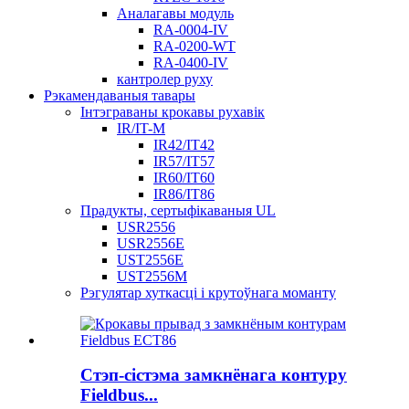
Аналагавы модуль
RA-0004-IV
RA-0200-WT
RA-0400-IV
кантролер руху
Рэкамендаваныя тавары
Інтэграваны крокавы рухавік
IR/IT-M
IR42/IT42
IR57/IT57
IR60/IT60
IR86/IT86
Прадукты, сертыфікаваныя UL
USR2556
USR2556E
UST2556E
UST2556M
Рэгулятар хуткасці і крутоўнага моманту
Стэп-сістэма замкнёнага контуру
Fieldbus...