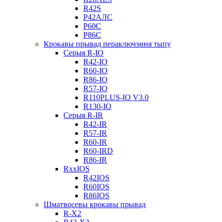
R42S
Р42АЛС
Р60С
Р86С
Крокавы прывад пераключэння тыпу
Серыя R-IO
R42-IO
R60-IO
R86-IO
R57-IO
R110PLUS-IO V3.0
R130-IO
Серыя R-IR
R42-IR
R57-IR
R60-IR
R60-IRD
R86-IR
RxxIOS
R42IOS
R60IOS
R86IOS
Шматвосевы крокавы прывад
R-X2