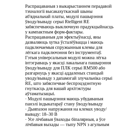
Распрацаваныя з выкарыстаннем перадавой
тэхналогіі высакахуткаснай шыны
аб'яднальнай платы, модулі пашырэння
ўводу/вываду серыі Rtelligent RE
забяспечваюць выключную прадукцыйнасць
у кампактным форм-фактары.
Распрацаваныя для эфектыўнасці, яны
дазваляюць хутка ўсталёўвацца і маюць
падключаемыя спружынныя клемы для
лёгкага падключэння без інструментаў.
Гэтыя універсальныя модулі можна лёгка
інтэграваць у якасці лакальнага пашырэння
ўводу/вываду для ПЛК серыі RM500 або
разгарнуць у якасці аддаленых станцый
уводу/вываду з дапамогай злучальніка серыі
RE, што забяспечвае беспрэцэдэнтную
гнуткасць для вашай архітэктуры
аўтаматызацыі.
· Модулі пашырэння маюць убудаваныя
панэлі індыкатараў стану ўводу/вываду
· Дыяпазон напружання на клемах уводу/
вываду: 18–30 В
· Усе лічбавыя ўваходы біпалярныя, а ўсе
лічбавыя выхады — тыпу NPN з агульным