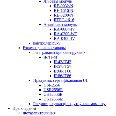
Лічбавы модуль
RE-0032-N
RE-1616-N
RE-3200-N
RTEC-1616
Аналагавы модуль
RA-0004-IV
RA-0200-WT
RA-0400-IV
кантролер руху
Рэкамендаваныя тавары
Інтэграваны крокавы рухавік
IR/IT-M
IR42/IT42
IR57/IT57
IR60/IT60
IR86/IT86
Прадукты, сертыфікаваныя UL
USR2556
USR2556E
UST2556E
UST2556M
Рэгулятар хуткасці і крутоўнага моманту
Прыкладанні
Фотаэлектрычныя