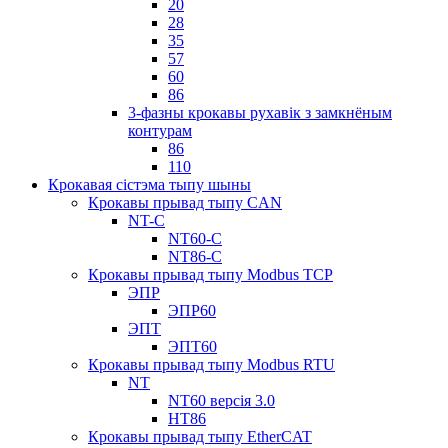
20
28
35
57
60
86
3-фазны крокавы рухавік з замкнёным
контурам
86
110
Крокавая сістэма тыпу шыны
Крокавы прывад тыпу CAN
NT-C
NT60-C
NT86-C
Крокавы прывад тыпу Modbus TCP
ЭПР
ЭПР60
ЭПТ
ЭПТ60
Крокавы прывад тыпу Modbus RTU
NT
NT60 версія 3.0
НТ86
Крокавы прывад тыпу EtherCAT