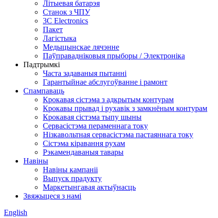
Літыевая батарэя
Станок з ЧПУ
3C Electronics
Пакет
Лагістыка
Медыцынскае лячэнне
Паўправадніковыя прыборы / Электроніка
Падтрымкі
Часта задаваныя пытанні
Гарантыйнае абслугоўванне і рамонт
Спампаваць
Крокавая сістэма з адкрытым контурам
Крокавы прывад і рухавік з замкнёным контурам
Крокавая сістэма тыпу шыны
Сервасістэма пераменнага току
Нізкавольтная сервасістэма пастаяннага току
Сістэма кіравання рухам
Рэкамендаваныя тавары
Навіны
Навіны кампаніі
Выпуск прадукту
Маркетынгавая актыўнасць
Звяжыцеся з намі
English