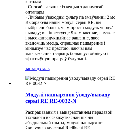
катодам
· Спосаб ізаляцыі: ізаляцыя з дапамогай
оптапары
· Лічбавы ўваходны фільтр па змаўчанні: 2 мс
Выбіраючы нашы модулі серыі RE, вы
выбіраеце больш, чым проста модуль уводу/
вываду; вы інвестуеце ў кампактнае, гнуткае
і высокапрадукцыйнае рашэнне, якое
эканоміць месца, спрашчае пашырэнне і
мінімізуе час прастою, даючы вам
магчымасць стварыць больш устойлівую і
эфектыўную працу ў будучыні.
запыт
дэталь
Модулі пашырэння ўводу/вываду
серыі RE RE-0032-N
Распрацаваныя з выкарыстаннем перадавой
тэхналогіі высакахуткаснай шыны
аб'яднальнай платы, модулі пашырэння
ўводу/вываду серыі Rtelligent RE