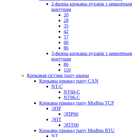
2-фазны крокавы рухавік з замкнёным
контурам
20
28
35
42
57
60
86
3-фазны крокавы рухавік з замкнёным
контурам
86
110
Крокавая сістэма тыпу шыны
Крокавы прывад тыпу CAN
NT-C
NT60-C
NT86-C
Крокавы прывад тыпу Modbus TCP
ЭПР
ЭПР60
ЭПТ
ЭПТ60
Крокавы прывад тыпу Modbus RTU
NT