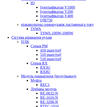
ID
Ідэнтыфікатар V1000
Ідэнтыфікатар V200
Ідэнтыфікатар V400
ІДВ750
нізкавольтны серварухавік пастаяннага току
TSWA
TSWA-100W-1000W
Сістэма кіравання рухам
ПЛК
Серыя РМ
418 рынгітаў
510 рынгітаў
518 рынгітаў
Серыя RX
RX3U
RX8U
Модуль пашырэння ўводу/вываду
Муфта
REC1
Лічбавы модуль
RE-0032-N
RE-1616-N
RE-3200-N
RTEC-1616