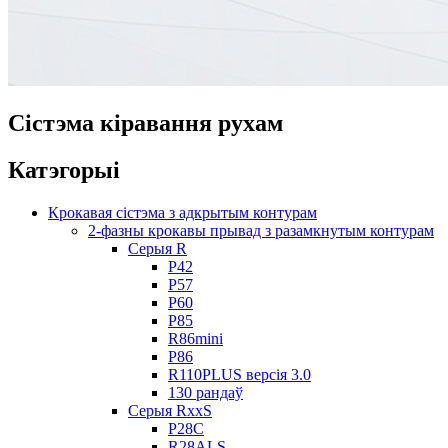
Сістэма кіравання рухам
Катэгорыі
Крокавая сістэма з адкрытым контурам
2-фазны крокавы прывад з разамкнутым контурам
Серыя R
Р42
Р57
Р60
Р85
R86mini
Р86
R110PLUS версія 3.0
130 рандаў
Серыя RxxS
Р28С
R28ALS