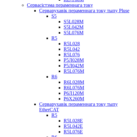
Сервасістэма пераменнага току
Серварухавік пераменнага току тыпу Pluse
S5
S5L028M
S5L042M
S5L076M
R5
R5L028
R5L042
R5L076
Р5Л028М
Р5Л042М
R5L076M
R6
R6L028M
R6L076M
Р6Л120М
Р6Х260М
Серварухавік пераменнага току тыпу
EtherCAT
R5
R5L028E
R5L042E
R5L076E