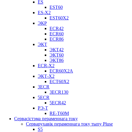
ES
EST60
ES-X2
EST60X2
ЭКР
ECR42
ECR60
ECR86
ЭКТ
ЭКТ42
ЭКТ60
ЭКТ86
ECR-X2
ECR60X2A
ЭКТ-X2
ECT60X2
3ECR
3ECR130
5ECR
5ECR42
РЭ-Т
RE-T60M
Сервасістэма пераменнага току
Серварухавік пераменнага току тыпу Pluse
S5