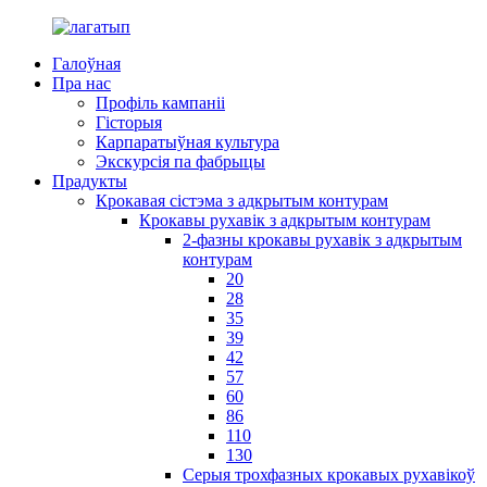
Галоўная
Пра нас
Профіль кампаніі
Гісторыя
Карпаратыўная культура
Экскурсія па фабрыцы
Прадукты
Крокавая сістэма з адкрытым контурам
Крокавы рухавік з адкрытым контурам
2-фазны крокавы рухавік з адкрытым
контурам
20
28
35
39
42
57
60
86
110
130
Серыя трохфазных крокавых рухавікоў