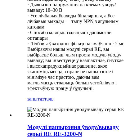
· Дыяпазон напружання на клемах уводу/
вываду: 18–30 В
· Усе лічбавыя ўваходы біпалярныя, а ўсе
лічбавыя выхады — тыпу NPN з агульным
катодам
· Спосаб ізаляцыі: ізаляцыя з дапамогай
оптапары
· Лічбавы ўваходны фільтр па змаўчанні: 2 мс
Выбіраючы нашы модулі серыі RE, вы
выбіраеце больш, чым проста модуль уводу/
вываду; вы інвестуеце ў кампактнае, гнуткае
і высокапрадукцыйнае рашэнне, якое
эканоміць месца, спрашчае пашырэнне і
мінімізуе час прастою, даючы вам
магчымасць стварыць больш устойлівую і
эфектыўную працу ў будучыні.
запыт
дэталь
Модулі пашырэння ўводу/вываду
серыі RE RE-3200-N