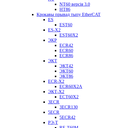
NT60 версія 3.0
НТ86
Крокавы прывад тыпу EtherCAT
ES
EST60
ES-X2
EST60X2
ЭКР
ECR42
ECR60
ECR86
ЭКТ
ЭКТ42
ЭКТ60
ЭКТ86
ECR-X2
ECR60X2A
ЭКТ-X2
ECT60X2
3ECR
3ECR130
5ECR
5ECR42
РЭ-Т
RE-T60M