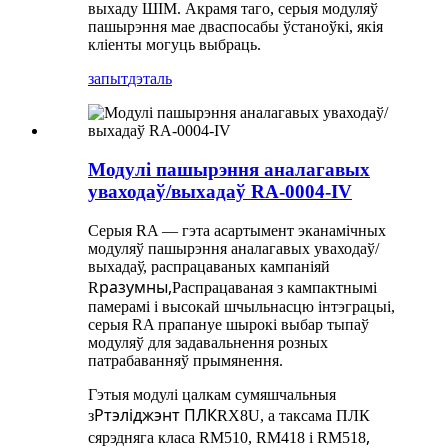
выхаду ШІМ. Акрамя таго, серыя модуляў
пашырэння мае два
спосабы ўстаноўкі, якія
кліенты могуць выбраць.
запыт
дэталь
Модулі пашырэння аналагавых
уваходаў/выхадаў RA-0004-IV
Серыя RA — гэта асартымент эканамічных
модуляў пашырэння аналагавых уваходаў/
выхадаў, распрацаваных кампаніяй
разумны,
R
Распрацаваная з кампактнымі
памерамі і высокай шчыльнасцю інтэграцыі,
серыя RA прапануе шырокі выбар тыпаў
модуляў для задавальнення розных
патрабаванняў прымянення.
Гэтыя модулі цалкам сумяшчальныя
Ртэліджэнт ПЛК
з
RX8U, а таксама ПЛК
,
сярэдняга класа RM510, RM418 і RM518