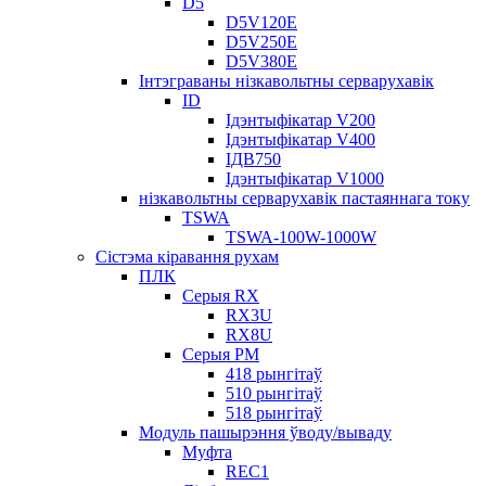
D5
D5V120E
D5V250E
D5V380E
Інтэграваны нізкавольтны серварухавік
ID
Ідэнтыфікатар V200
Ідэнтыфікатар V400
ІДВ750
Ідэнтыфікатар V1000
нізкавольтны серварухавік пастаяннага току
TSWA
TSWA-100W-1000W
Сістэма кіравання рухам
ПЛК
Серыя RX
RX3U
RX8U
Серыя РМ
418 рынгітаў
510 рынгітаў
518 рынгітаў
Модуль пашырэння ўводу/вываду
Муфта
REC1