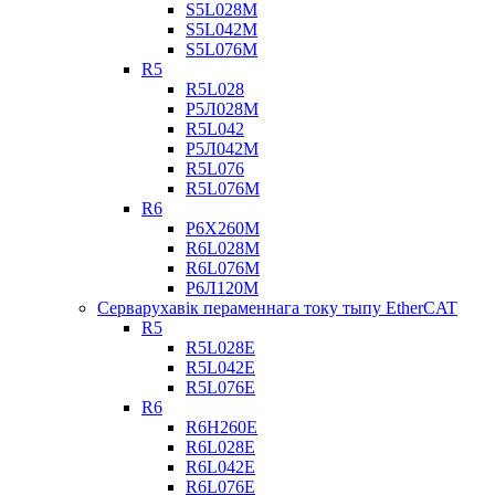
S5L028M
S5L042M
S5L076M
R5
R5L028
Р5Л028М
R5L042
Р5Л042М
R5L076
R5L076M
R6
Р6Х260М
R6L028M
R6L076M
Р6Л120М
Серварухавік пераменнага току тыпу EtherCAT
R5
R5L028E
R5L042E
R5L076E
R6
R6H260E
R6L028E
R6L042E
R6L076E