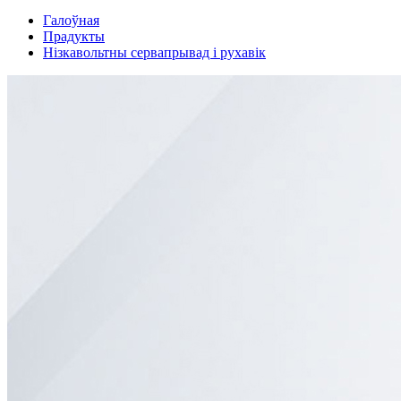
Галоўная
Прадукты
Нізкавольтны сервапрывад і рухавік