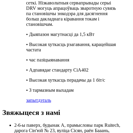
сеткі. Нізкавольтныя сервапрывады серыі
DRV могуць апрацоўваць зваротную сувязь
па становішчы энкодэра для дасягнення
больш дакладнага кіравання токам і
становішчам.
• Дыяпазон магутнасці да 1,5 кВт
• Высокая хуткасць рэагавання, карацейшая
частата
• час пазіцыянавання
• Адпавядае стандарту CiA402
• Высокая хуткасць перадачы да 1 біт/с
• З тармазным выхадам
запыт
дэталь
Звяжыцеся з намі
2-6-ы паверх, будынак А, прамысловы парк Ruitech,
дарога Сін'юй № 23, вуліца Сісян, раён Бааань,