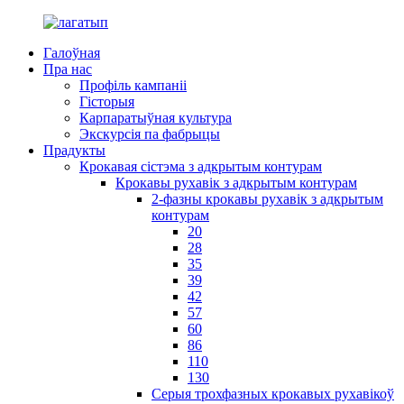
Галоўная
Пра нас
Профіль кампаніі
Гісторыя
Карпаратыўная культура
Экскурсія па фабрыцы
Прадукты
Крокавая сістэма з адкрытым контурам
Крокавы рухавік з адкрытым контурам
2-фазны крокавы рухавік з адкрытым
контурам
20
28
35
39
42
57
60
86
110
130
Серыя трохфазных крокавых рухавікоў