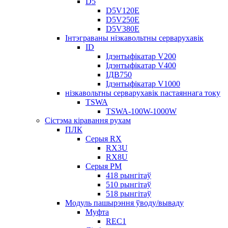
D5
D5V120E
D5V250E
D5V380E
Інтэграваны нізкавольтны серварухавік
ID
Ідэнтыфікатар V200
Ідэнтыфікатар V400
ІДВ750
Ідэнтыфікатар V1000
нізкавольтны серварухавік пастаяннага току
TSWA
TSWA-100W-1000W
Сістэма кіравання рухам
ПЛК
Серыя RX
RX3U
RX8U
Серыя РМ
418 рынгітаў
510 рынгітаў
518 рынгітаў
Модуль пашырэння ўводу/вываду
Муфта
REC1