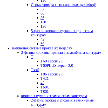
130
Серыя трохфазных крокавых рухавікоў
57
60
86
110
130
5-фазны крокавы рухавік з адкрытым
контурам
42
60
замкнёная сістэма крокавых педаляў
2-фазны крокавы прывад з замкнёным контурам
T
Т60 версія 2.0
T60PLUS версія 3.0
TxxS
Т86 версія 2.0
Т42С
42
Т60С
Т86С
крокавы рухавік з замкнёным контурам
2-фазны крокавы рухавік з замкнёным
контурам