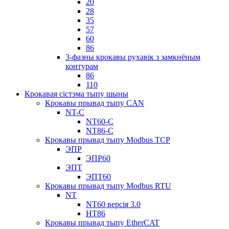
20
28
35
57
60
86
3-фазны крокавы рухавік з замкнёным
контурам
86
110
Крокавая сістэма тыпу шыны
Крокавы прывад тыпу CAN
NT-C
NT60-C
NT86-C
Крокавы прывад тыпу Modbus TCP
ЭПР
ЭПР60
ЭПТ
ЭПТ60
Крокавы прывад тыпу Modbus RTU
NT
NT60 версія 3.0
НТ86
Крокавы прывад тыпу EtherCAT