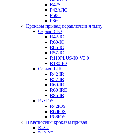
R42S
Р42АЛС
Р60С
Р86С
Крокавы прывад пераключэння тыпу
Серыя R-IO
R42-IO
R60-IO
R86-IO
R57-IO
R110PLUS-IO V3.0
R130-IO
Серыя R-IR
R42-IR
R57-IR
R60-IR
R60-IRD
R86-IR
RxxIOS
R42IOS
R60IOS
R86IOS
Шматвосевы крокавы прывад
R-X2
R42-X2