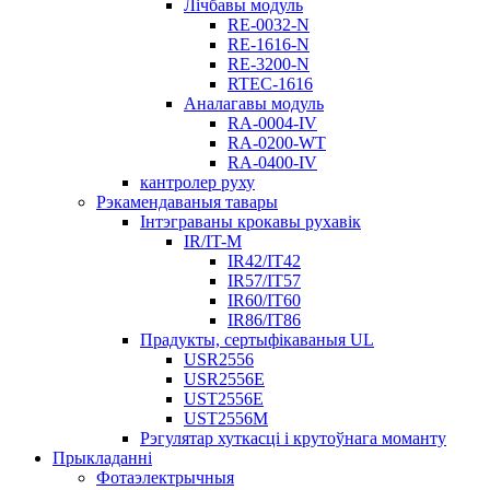
Лічбавы модуль
RE-0032-N
RE-1616-N
RE-3200-N
RTEC-1616
Аналагавы модуль
RA-0004-IV
RA-0200-WT
RA-0400-IV
кантролер руху
Рэкамендаваныя тавары
Інтэграваны крокавы рухавік
IR/IT-M
IR42/IT42
IR57/IT57
IR60/IT60
IR86/IT86
Прадукты, сертыфікаваныя UL
USR2556
USR2556E
UST2556E
UST2556M
Рэгулятар хуткасці і крутоўнага моманту
Прыкладанні
Фотаэлектрычныя