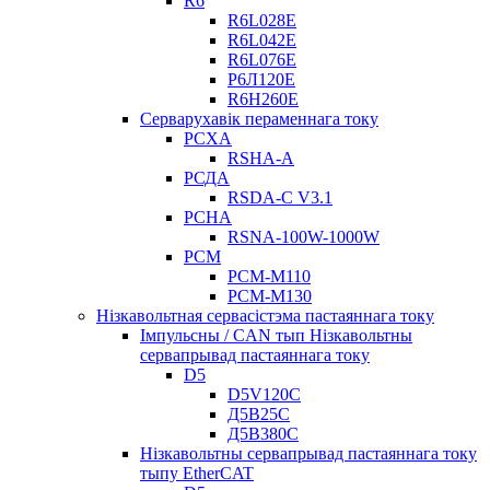
R6
R6L028E
R6L042E
R6L076E
Р6Л120Е
R6H260E
Серварухавік пераменнага току
РСХА
RSHA-A
РСДА
RSDA-C V3.1
РСНА
RSNA-100W-1000W
РСМ
РСМ-М110
РСМ-М130
Нізкавольтная сервасістэма пастаяннага току
Імпульсны / CAN тып Нізкавольтны
сервапрывад пастаяннага току
D5
D5V120C
Д5В25С
Д5В380С
Нізкавольтны сервапрывад пастаяннага току
тыпу EtherCAT