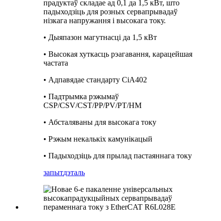
прадуктаў складае ад 0,1 да 1,5 кВт, што
падыходзіць для розных сервапрывадаў
нізкага напружання і высокага току.
• Дыяпазон магутнасці да 1,5 кВт
• Высокая хуткасць рэагавання, карацейшая
частата
• Адпавядае стандарту CiA402
• Падтрымка рэжымаў
CSP/CSV/CST/PP/PV/PT/HM
• Абсталяваны для высокага току
• Рэжым некалькіх камунікацый
• Падыходзіць для прылад пастаяннага току
запыт
дэталь