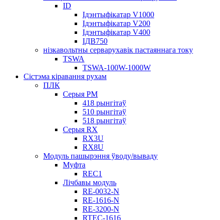
ID
Ідэнтыфікатар V1000
Ідэнтыфікатар V200
Ідэнтыфікатар V400
ІДВ750
нізкавольтны серварухавік пастаяннага току
TSWA
TSWA-100W-1000W
Сістэма кіравання рухам
ПЛК
Серыя РМ
418 рынгітаў
510 рынгітаў
518 рынгітаў
Серыя RX
RX3U
RX8U
Модуль пашырэння ўводу/вываду
Муфта
REC1
Лічбавы модуль
RE-0032-N
RE-1616-N
RE-3200-N
RTEC-1616