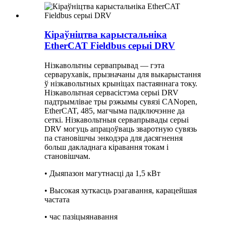
Кіраўніцтва карыстальніка
EtherCAT Fieldbus серыі DRV
Нізкавольтны сервапрывад — гэта
серварухавік, прызначаны для выкарыстання
ў нізкавольтных крыніцах пастаяннага току.
Нізкавольтная сервасістэма серыі DRV
падтрымлівае тры рэжымы сувязі CANopen,
EtherCAT, 485, магчыма падключэнне да
сеткі. Нізкавольтныя сервапрывады серыі
DRV могуць апрацоўваць зваротную сувязь
па становішчы энкодэра для дасягнення
больш дакладнага кіравання токам і
становішчам.
• Дыяпазон магутнасці да 1,5 кВт
• Высокая хуткасць рэагавання, карацейшая
частата
• час пазіцыянавання