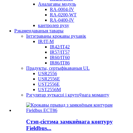
Аналагавы модуль
RA-0004-IV
RA-0200-WT
RA-0400-IV
кантролер руху
Рэкамендаваныя тавары
Інтэграваны крокавы рухавік
IR/IT-M
IR42/IT42
IR57/IT57
IR60/IT60
IR86/IT86
Прадукты, сертыфікаваныя UL
USR2556
USR2556E
UST2556E
UST2556M
Рэгулятар хуткасці і крутоўнага моманту
Стэп-сістэма замкнёнага контуру
Fieldbus...