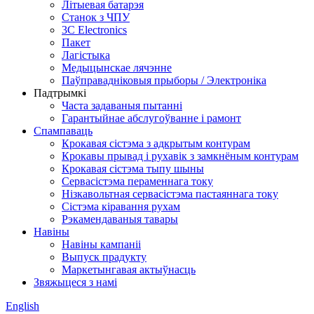
Літыевая батарэя
Станок з ЧПУ
3C Electronics
Пакет
Лагістыка
Медыцынскае лячэнне
Паўправадніковыя прыборы / Электроніка
Падтрымкі
Часта задаваныя пытанні
Гарантыйнае абслугоўванне і рамонт
Спампаваць
Крокавая сістэма з адкрытым контурам
Крокавы прывад і рухавік з замкнёным контурам
Крокавая сістэма тыпу шыны
Сервасістэма пераменнага току
Нізкавольтная сервасістэма пастаяннага току
Сістэма кіравання рухам
Рэкамендаваныя тавары
Навіны
Навіны кампаніі
Выпуск прадукту
Маркетынгавая актыўнасць
Звяжыцеся з намі
English