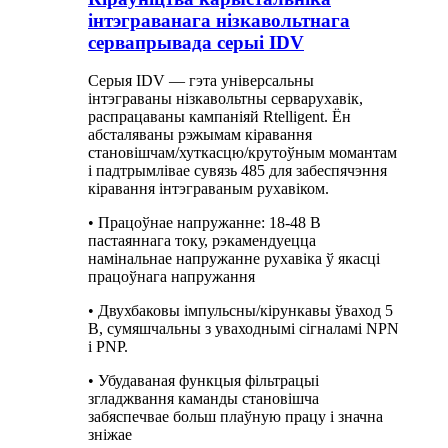
інтэграванага нізкавольтнага
сервапрывада серыі IDV
Серыя IDV — гэта універсальны
інтэграваны нізкавольтны серварухавік,
распрацаваны кампаніяй Rtelligent. Ён
абсталяваны рэжымам кіравання
становішчам/хуткасцю/крутоўным момантам
і падтрымлівае сувязь 485 для забеспячэння
кіравання інтэграваным рухавіком.
• Працоўнае напружанне: 18-48 В
пастаяннага току, рэкамендуецца
намінальнае напружанне рухавіка ў якасці
працоўнага напружання
• Двухбаковы імпульсны/кірункавы ўваход 5
В, сумяшчальны з уваходнымі сігналамі NPN
і PNP.
• Убудаваная функцыя фільтрацыі
згладжвання каманды становішча
забяспечвае больш плаўную працу і значна
зніжае