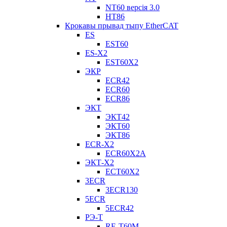
NT60 версія 3.0
НТ86
Крокавы прывад тыпу EtherCAT
ES
EST60
ES-X2
EST60X2
ЭКР
ECR42
ECR60
ECR86
ЭКТ
ЭКТ42
ЭКТ60
ЭКТ86
ECR-X2
ECR60X2A
ЭКТ-X2
ECT60X2
3ECR
3ECR130
5ECR
5ECR42
РЭ-Т
RE-T60M