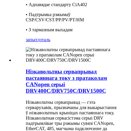
• Адпавядае стандарту CiA402
• Падтрымка рэжымаў
CSP/CSV/CST/PP/PV/PT/HM
• З тармазным выхадам
запыт
дэталь
Нізкавольтны сервапрывад
пастаяннага току з пратаколам
CANopen серыі
DRV400C/DRV750C/DRV1500C
Нізкавольтны сервапрывад — гэта
серварухавік, прызначаны для выкарыстання
ў нізкавольтных крыніцах пастаяннага току.
Нізкавольтная сервасістэма серыі DRV
падтрымлівае тры рэжымы сувязі CANopen,
EtherCAT, 485, магчыма падключэнне да