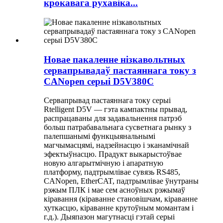
крокавага рухавіка...
Новае пакаленне нізкавольтных
сервапрывадаў пастаяннага току з
CANopen серыі D5V380C
Сервапрывад пастаяннага току серыі
Rtelligent D5V — гэта кампактны прывад,
распрацаваны для задавальнення патрэб
больш патрабавальнага сусветнага рынку з
палепшанымі функцыянальнымі
магчымасцямі, надзейнасцю і эканамічнай
эфектыўнасцю. Прадукт выкарыстоўвае
новую алгарытмічную і апаратную
платформу, падтрымлівае сувязь RS485,
CANopen, EtherCAT, падтрымлівае ўнутраны
рэжым ПЛК і мае сем асноўных рэжымаў
кіравання (кіраванне становішчам, кіраванне
хуткасцю, кіраванне крутоўным момантам і
г.д.). Дыяпазон магутнасці гэтай серыі