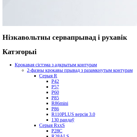
Нізкавольтны сервапрывад і рухавік
Катэгорыі
Крокавая сістэма з адкрытым контурам
2-фазны крокавы прывад з разамкнутым контурам
Серыя R
Р42
Р57
Р60
Р85
R86mini
Р86
R110PLUS версія 3.0
130 рандаў
Серыя RxxS
Р28С
R28ALS