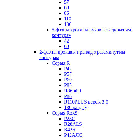
57
60
86
110
130
5-фазны крокавы рухавік з адкрытым
контурам
42
60
2-фазны крокавы прывад з разамкнутым
контурам
Серыя R
Р42
Р57
Р60
Р85
R86mini
Р86
R110PLUS версія 3.0
130 рандаў
Серыя RxxS
Р28С
R28ALS
R42S
Р42АЛС