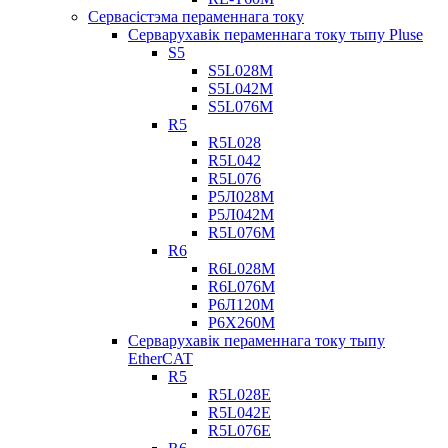
Сервасістэма пераменнага току
Серварухавік пераменнага току тыпу Pluse
S5
S5L028M
S5L042M
S5L076M
R5
R5L028
R5L042
R5L076
Р5Л028М
Р5Л042М
R5L076M
R6
R6L028M
R6L076M
Р6Л120М
Р6Х260М
Серварухавік пераменнага току тыпу
EtherCAT
R5
R5L028E
R5L042E
R5L076E