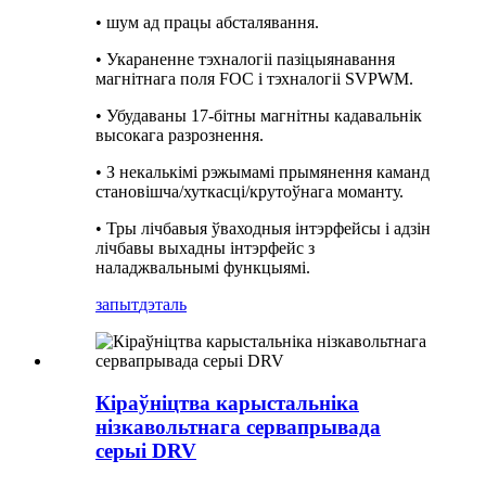
• шум ад працы абсталявання.
• Укараненне тэхналогіі пазіцыянавання
магнітнага поля FOC і тэхналогіі SVPWM.
• Убудаваны 17-бітны магнітны кадавальнік
высокага разрознення.
• З некалькімі рэжымамі прымянення каманд
становішча/хуткасці/крутоўнага моманту.
• Тры лічбавыя ўваходныя інтэрфейсы і адзін
лічбавы выхадны інтэрфейс з
наладжвальнымі функцыямі.
запыт
дэталь
Кіраўніцтва карыстальніка
нізкавольтнага сервапрывада
серыі DRV