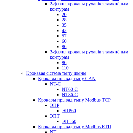
2-фазны крокавы рухавік з замкнёным
контурам
20
28
35
42
57
60
86
3-фазны крокавы рухавік з замкнёным
контурам
86
110
Крокавая сістэма тыпу шыны
Крокавы прывад тыпу CAN
NT-C
NT60-C
NT86-C
Крокавы прывад тыпу Modbus TCP
ЭПР
ЭПР60
ЭПТ
ЭПТ60
Крокавы прывад тыпу Modbus RTU
NT