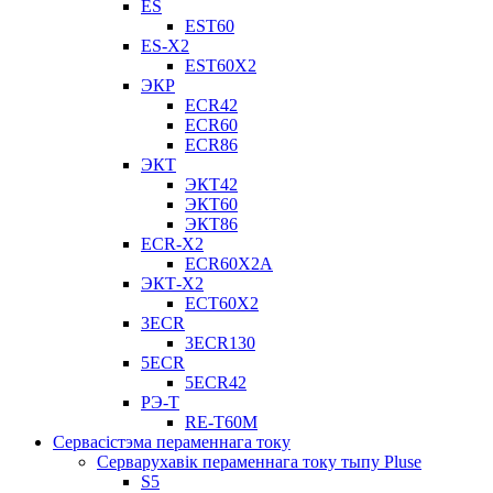
ES
EST60
ES-X2
EST60X2
ЭКР
ECR42
ECR60
ECR86
ЭКТ
ЭКТ42
ЭКТ60
ЭКТ86
ECR-X2
ECR60X2A
ЭКТ-X2
ECT60X2
3ECR
3ECR130
5ECR
5ECR42
РЭ-Т
RE-T60M
Сервасістэма пераменнага току
Серварухавік пераменнага току тыпу Pluse
S5