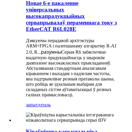
Новае 6-е пакаленне
універсальных
высокапрадукцыйных
сервапрывадаў пераменнага току з
EtherCAT R6L028E
Дзякуючы перадавой архітэктуры
ARM+FPGA і палепшанаму алгарытму R-AI
разумны
2.0, R...
Серыя R6 забяспечвае
выдатную прадукцыйнасць у шырокім
дыяпазоне высокакласных прыкладанняў.
Абсталяваная стандартным аналагавым
кіраваннем і выхадам з падзелам частоты,
яна падтрымлівае розныя пратаколы шыны,
што робіць яе ідэальным выбарам для
складаных сістэм аўтаматызацыі ў розных
галінах прамысловасці.
запыт
дэталь
Кіраўніцтва карыстальніка