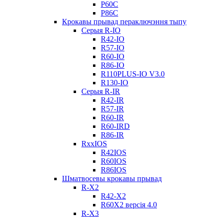
Р60С
Р86С
Крокавы прывад пераключэння тыпу
Серыя R-IO
R42-IO
R57-IO
R60-IO
R86-IO
R110PLUS-IO V3.0
R130-IO
Серыя R-IR
R42-IR
R57-IR
R60-IR
R60-IRD
R86-IR
RxxIOS
R42IOS
R60IOS
R86IOS
Шматвосевы крокавы прывад
R-X2
R42-X2
R60X2 версія 4.0
R-X3