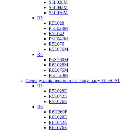
S5L028M
S5L042M
S5L076M
R5
R5L028
Р5Л028М
R5L042
Р5Л042М
R5L076
R5L076M
R6
Р6Х260М
R6L028M
R6L076M
Р6Л120М
Серварухавік пераменнага току тыпу EtherCAT
R5
R5L028E
R5L042E
R5L076E
R6
R6H260E
R6L028E
R6L042E
R6L076E