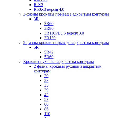
R-X3
R60X3 версія 4.0
3-фазны крокавы прывад з адкрытым контурам
3R
3R60
3R86
3R110PLUS версія 3.0
3R130
5-фазны крокавы прывад з адкрытым контурам
5R
5R42
5R60
Крокавы рухавік з адкрытым контурам
2-фазны крокавы рухавік з адкрытым
контурам
20
28
35
39
42
57
60
86
110