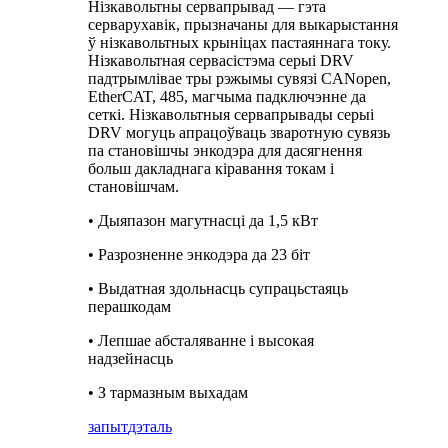
Нізкавольтны сервапрывад — гэта
серварухавік, прызначаны для выкарыстання
ў нізкавольтных крыніцах пастаяннага току.
Нізкавольтная сервасістэма серыі DRV
падтрымлівае тры рэжымы сувязі CANopen,
EtherCAT, 485, магчыма падключэнне да
сеткі. Нізкавольтныя сервапрывады серыі
DRV могуць апрацоўваць зваротную сувязь
па становішчы энкодэра для дасягнення
больш дакладнага кіравання токам і
становішчам.
• Дыяпазон магутнасці да 1,5 кВт
• Разрозненне энкодэра да 23 біт
• Выдатная здольнасць супрацьстаяць
перашкодам
• Лепшае абсталяванне і высокая
надзейнасць
• З тармазным выхадам
запыт
дэталь