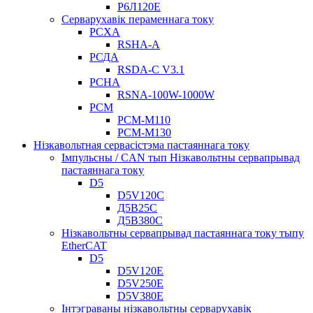
Р6Л120Е
Серварухавік пераменнага току
РСХА
RSHA-A
РСДА
RSDA-C V3.1
РСНА
RSNA-100W-1000W
РСМ
РСМ-М110
РСМ-М130
Нізкавольтная сервасістэма пастаяннага току
Імпульсны / CAN тып Нізкавольтны сервапрывад
пастаяннага току
D5
D5V120C
Д5В25С
Д5В380С
Нізкавольтны сервапрывад пастаяннага току тыпу
EtherCAT
D5
D5V120E
D5V250E
D5V380E
Інтэграваны нізкавольтны серварухавік