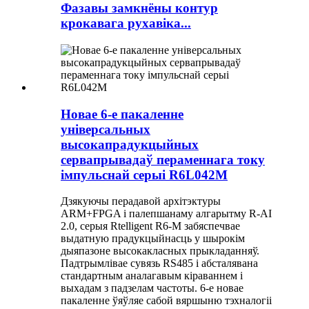
Фазавы замкнёны контур
крокавага рухавіка...
Новае 6-е пакаленне
універсальных
высокапрадукцыйных
сервапрывадаў пераменнага току
імпульснай серыі R6L042M
Дзякуючы перадавой архітэктуры
ARM+FPGA і палепшанаму алгарытму R-AI
2.0, серыя Rtelligent R6-M забяспечвае
выдатную прадукцыйнасць у шырокім
дыяпазоне высокакласных прыкладанняў.
Падтрымлівае сувязь RS485 і абсталявана
стандартным аналагавым кіраваннем і
выхадам з падзелам частоты. 6-е новае
пакаленне ўяўляе сабой вяршыню тэхналогіі