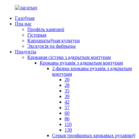
Галоўная
Пра нас
Профіль кампаніі
Гісторыя
Карпаратыўная культура
Экскурсія па фабрыцы
Прадукты
Крокавая сістэма з адкрытым контурам
Крокавы рухавік з адкрытым контурам
2-фазны крокавы рухавік з адкрытым
контурам
20
28
35
39
42
57
60
86
110
130
Серыя трохфазных крокавых рухавікоў