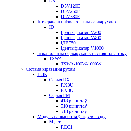
D5
D5V120E
D5V250E
D5V380E
Інтэграваны нізкавольтны серварухавік
ID
Ідэнтыфікатар V200
Ідэнтыфікатар V400
ІДВ750
Ідэнтыфікатар V1000
нізкавольтны серварухавік пастаяннага току
TSWA
TSWA-100W-1000W
Сістэма кіравання рухам
ПЛК
Серыя RX
RX3U
RX8U
Серыя РМ
418 рынгітаў
510 рынгітаў
518 рынгітаў
Модуль пашырэння ўводу/вываду
Муфта
REC1