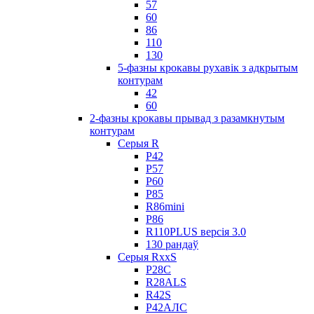
57
60
86
110
130
5-фазны крокавы рухавік з адкрытым
контурам
42
60
2-фазны крокавы прывад з разамкнутым
контурам
Серыя R
Р42
Р57
Р60
Р85
R86mini
Р86
R110PLUS версія 3.0
130 рандаў
Серыя RxxS
Р28С
R28ALS
R42S
Р42АЛС