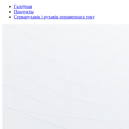
Галоўная
Прадукты
Серварухавік і рухавік пераменнага току