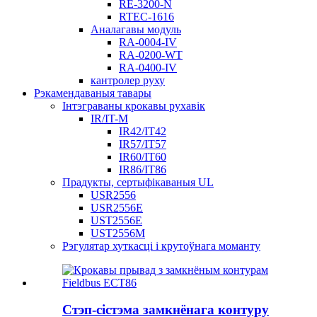
RE-3200-N
RTEC-1616
Аналагавы модуль
RA-0004-IV
RA-0200-WT
RA-0400-IV
кантролер руху
Рэкамендаваныя тавары
Інтэграваны крокавы рухавік
IR/IT-M
IR42/IT42
IR57/IT57
IR60/IT60
IR86/IT86
Прадукты, сертыфікаваныя UL
USR2556
USR2556E
UST2556E
UST2556M
Рэгулятар хуткасці і крутоўнага моманту
Стэп-сістэма замкнёнага контуру