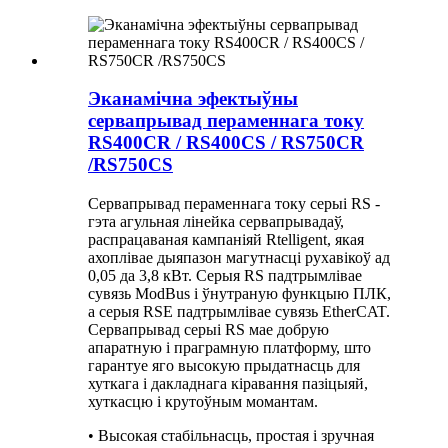
Эканамічна эфектыўны
сервапрывад пераменнага току
RS400CR / RS400CS / RS750CR
/RS750CS
Сервапрывад пераменнага току серыі RS -
гэта агульная лінейка сервапрывадаў,
распрацаваная кампаніяй Rtelligent, якая
ахоплівае дыяпазон магутнасці рухавікоў ад
0,05 да 3,8 кВт. Серыя RS падтрымлівае
сувязь ModBus і ўнутраную функцыю ПЛК,
а серыя RSE падтрымлівае сувязь EtherCAT.
Сервапрывад серыі RS мае добрую
апаратную і праграмную платформу, што
гарантуе яго высокую прыдатнасць для
хуткага і дакладнага кіравання пазіцыяй,
хуткасцю і крутоўным момантам.
• Высокая стабільнасць, простая і зручная