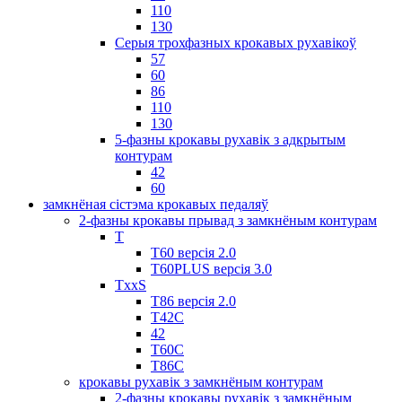
110
130
Серыя трохфазных крокавых рухавікоў
57
60
86
110
130
5-фазны крокавы рухавік з адкрытым
контурам
42
60
замкнёная сістэма крокавых педаляў
2-фазны крокавы прывад з замкнёным контурам
T
Т60 версія 2.0
T60PLUS версія 3.0
TxxS
Т86 версія 2.0
Т42С
42
Т60С
Т86С
крокавы рухавік з замкнёным контурам
2-фазны крокавы рухавік з замкнёным