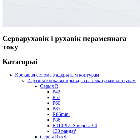
Серварухавік і рухавік пераменнага
току
Катэгорыі
Крокавая сістэма з адкрытым контурам
2-фазны крокавы прывад з разамкнутым контурам
Серыя R
Р42
Р57
Р60
Р85
R86mini
Р86
R110PLUS версія 3.0
130 рандаў
Серыя RxxS