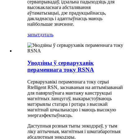
сервапрывадаў, ідэальна падыходзіць для
высокакласнага абсталявання
аўтаматызацыі, дзе прадукцыйнасць,
дакладнасць і адаптыўнасць маюць
найбольшае значэнне.
запыт
дэталь
Уводзіны ў серварухавік
пераменнага току RSNA
Серварухавікі пераменнага току серыі
Rtelligent RSN, заснаваныя на аптымізаванай
для павярхоўнага мантажу канструкцыі
магнітных ланцугоў, выкарыстоўваюць
матэрыялы статара і ротара з высокай
магнітнай шчыльнасцю і маюць высокую
энергаэфектыўнасць.
Даступныя розныя тыпы энкодэраў, у тым
ліку аптычныя, магнітныя і шматабаротныя
абсалютныя энкодэры.