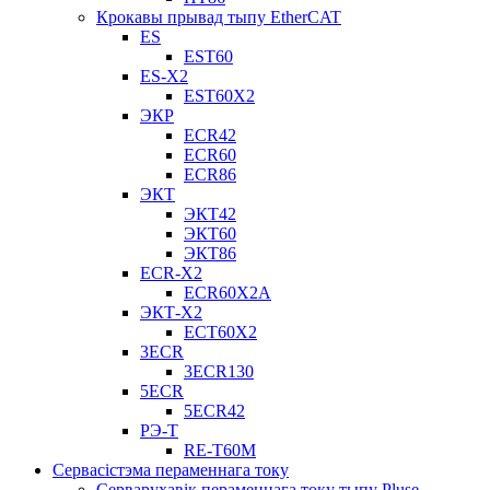
Крокавы прывад тыпу EtherCAT
ES
EST60
ES-X2
EST60X2
ЭКР
ECR42
ECR60
ECR86
ЭКТ
ЭКТ42
ЭКТ60
ЭКТ86
ECR-X2
ECR60X2A
ЭКТ-X2
ECT60X2
3ECR
3ECR130
5ECR
5ECR42
РЭ-Т
RE-T60M
Сервасістэма пераменнага току
Серварухавік пераменнага току тыпу Pluse