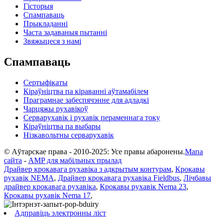
Гісторыя
Спампаваць
Прыкладанні
Часта задаваныя пытанні
Звяжыцеся з намі
Спампаваць
Сертыфікаты
Кіраўніцтва па кіраванні аўтамабілем
Праграмнае забеспячэнне для адладкі
Чарцяжы рухавікоў
Серварухавік і рухавік пераменнага току
Кіраўніцтва па выбары
Нізкавольтны серварухавік
© Аўтарскае права - 2010-2025: Усе правы абаронены.
Мапа
сайта
-
AMP для мабільных прылад
Драйвер крокавага рухавіка з адкрытым контурам
,
Крокавы
рухавік NEMA
,
Драйвер крокавага рухавіка Fieldbus
,
Лічбавы
драйвер крокавага рухавіка
,
Крокавы рухавік Nema 23
,
Крокавы рухавік Nema 17
,
Адправіць электронны ліст