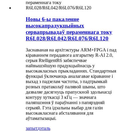
Новы 6-ы пакаленне
высокапрадукцыйных
сервапрывадаў пераменнага току
R6L028/R6L042/R6L076/R6L120
Заснаваная на архітэктуры ARM+FPGA і пад
кіраваннем перадавога алгарытму R-AI 2.0,
серыя RtelligentR6 забяспечвае
найвышэйшую прадукцыйнасць у
высокакласных прыкладаннях. Стандартныя
функцыі ўключаюць аналагавае кіраванне і
выхад з падзелам частоты, з падтрымкай
розных пратаколаў палявой шыны, што
дазваляе дасягнуць прапускной здольнасці
контуру хуткасці 3 кГц — значнага
паляпшэння ў параўнанні з папярэдняй
серыяй. Гэта ідэальны выбар для галін
высокакласнага абсталявання для
аўтаматызацыі.
запыт
дэталь