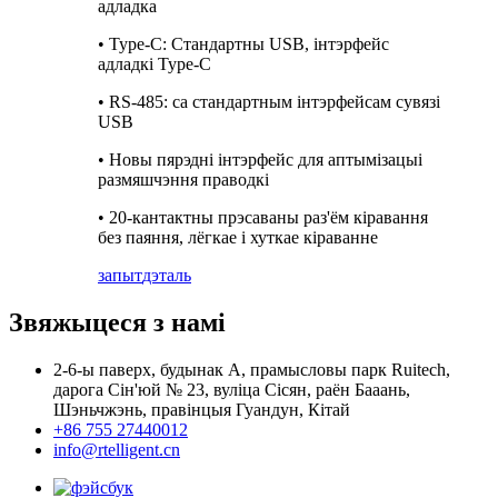
адладка
• Type-C: Стандартны USB, інтэрфейс
адладкі Type-C
• RS-485: са стандартным інтэрфейсам сувязі
USB
• Новы пярэдні інтэрфейс для аптымізацыі
размяшчэння праводкі
• 20-кантактны прэсаваны раз'ём кіравання
без паяння, лёгкае і хуткае кіраванне
запыт
дэталь
Звяжыцеся з намі
2-6-ы паверх, будынак А, прамысловы парк Ruitech,
дарога Сін'юй № 23, вуліца Сісян, раён Бааань,
Шэньчжэнь, правінцыя Гуандун, Кітай
+86 755 27440012
info@rtelligent.cn