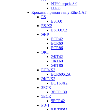
NT60 версія 3.0
НТ86
Крокавы прывад тыпу EtherCAT
ES
EST60
ES-X2
EST60X2
ЭКР
ECR42
ECR60
ECR86
ЭКТ
ЭКТ42
ЭКТ60
ЭКТ86
ECR-X2
ECR60X2A
ЭКТ-X2
ECT60X2
3ECR
3ECR130
5ECR
5ECR42
РЭ-Т
RE-T60M