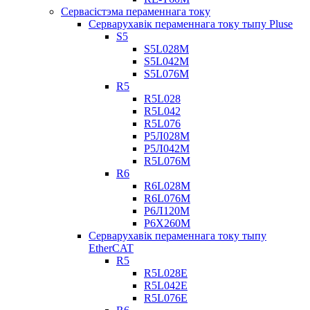
Сервасістэма пераменнага току
Серварухавік пераменнага току тыпу Pluse
S5
S5L028M
S5L042M
S5L076M
R5
R5L028
R5L042
R5L076
Р5Л028М
Р5Л042М
R5L076M
R6
R6L028M
R6L076M
Р6Л120М
Р6Х260М
Серварухавік пераменнага току тыпу
EtherCAT
R5
R5L028E
R5L042E
R5L076E