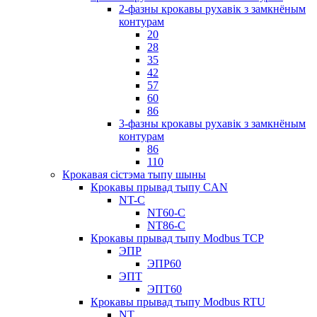
2-фазны крокавы рухавік з замкнёным
контурам
20
28
35
42
57
60
86
3-фазны крокавы рухавік з замкнёным
контурам
86
110
Крокавая сістэма тыпу шыны
Крокавы прывад тыпу CAN
NT-C
NT60-C
NT86-C
Крокавы прывад тыпу Modbus TCP
ЭПР
ЭПР60
ЭПТ
ЭПТ60
Крокавы прывад тыпу Modbus RTU
NT