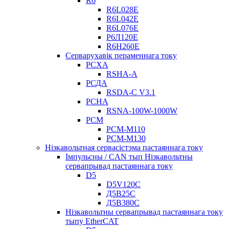
R6
R6L028E
R6L042E
R6L076E
Р6Л120Е
R6H260E
Серварухавік пераменнага току
РСХА
RSHA-A
РСДА
RSDA-C V3.1
РСНА
RSNA-100W-1000W
РСМ
РСМ-М110
РСМ-М130
Нізкавольтная сервасістэма пастаяннага току
Імпульсны / CAN тып Нізкавольтны
сервапрывад пастаяннага току
D5
D5V120C
Д5В25С
Д5В380С
Нізкавольтны сервапрывад пастаяннага току
тыпу EtherCAT