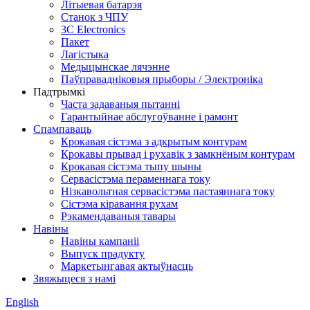
Літыевая батарэя
Станок з ЧПУ
3C Electronics
Пакет
Лагістыка
Медыцынскае лячэнне
Паўправадніковыя прыборы / Электроніка
Падтрымкі
Часта задаваныя пытанні
Гарантыйнае абслугоўванне і рамонт
Спампаваць
Крокавая сістэма з адкрытым контурам
Крокавы прывад і рухавік з замкнёным контурам
Крокавая сістэма тыпу шыны
Сервасістэма пераменнага току
Нізкавольтная сервасістэма пастаяннага току
Сістэма кіравання рухам
Рэкамендаваныя тавары
Навіны
Навіны кампаніі
Выпуск прадукту
Маркетынгавая актыўнасць
Звяжыцеся з намі
English