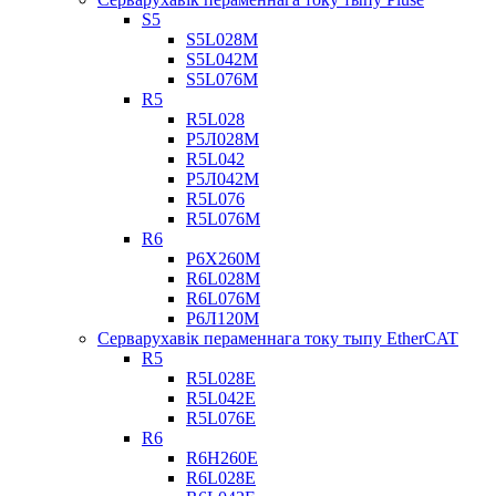
S5
S5L028M
S5L042M
S5L076M
R5
R5L028
Р5Л028М
R5L042
Р5Л042М
R5L076
R5L076M
R6
Р6Х260М
R6L028M
R6L076M
Р6Л120М
Серварухавік пераменнага току тыпу EtherCAT
R5
R5L028E
R5L042E
R5L076E
R6
R6H260E
R6L028E