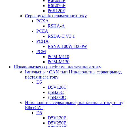
R6L042E
R6L076E
Р6Л120Е
Серварухавік пераменнага току
РСХА
RSHA-A
РСДА
RSDA-C V3.1
РСНА
RSNA-100W-1000W
РСМ
РСМ-М110
РСМ-М130
Нізкавольтная сервасістэма пастаяннага току
Імпульсны / CAN тып Нізкавольтны сервапрывад
пастаяннага току
D5
D5V120C
Д5В25С
Д5В380С
Нізкавольтны сервапрывад пастаяннага току тыпу
EtherCAT
D5
D5V120E
D5V250E