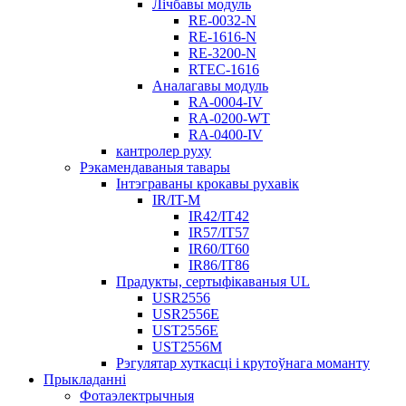
Лічбавы модуль
RE-0032-N
RE-1616-N
RE-3200-N
RTEC-1616
Аналагавы модуль
RA-0004-IV
RA-0200-WT
RA-0400-IV
кантролер руху
Рэкамендаваныя тавары
Інтэграваны крокавы рухавік
IR/IT-M
IR42/IT42
IR57/IT57
IR60/IT60
IR86/IT86
Прадукты, сертыфікаваныя UL
USR2556
USR2556E
UST2556E
UST2556M
Рэгулятар хуткасці і крутоўнага моманту
Прыкладанні
Фотаэлектрычныя