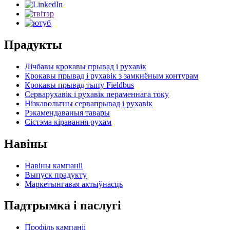
Прадукты
Лічбавы крокавы прывад і рухавік
Крокавы прывад і рухавік з замкнёным контурам
Крокавы прывад тыпу Fieldbus
Серварухавік і рухавік пераменнага току
Нізкавольтны сервапрывад і рухавік
Рэкамендаваныя тавары
Сістэма кіравання рухам
Навіны
Навіны кампаніі
Выпуск прадукту
Маркетынгавая актыўнасць
Падтрымка і паслугі
Профіль кампаніі