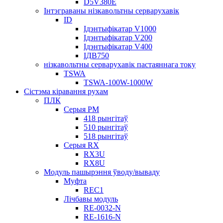
D5V380E
Інтэграваны нізкавольтны серварухавік
ID
Ідэнтыфікатар V1000
Ідэнтыфікатар V200
Ідэнтыфікатар V400
ІДВ750
нізкавольтны серварухавік пастаяннага току
TSWA
TSWA-100W-1000W
Сістэма кіравання рухам
ПЛК
Серыя РМ
418 рынгітаў
510 рынгітаў
518 рынгітаў
Серыя RX
RX3U
RX8U
Модуль пашырэння ўводу/вываду
Муфта
REC1
Лічбавы модуль
RE-0032-N
RE-1616-N