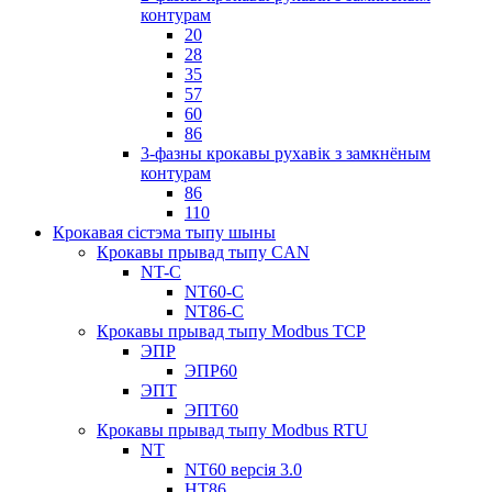
контурам
20
28
35
57
60
86
3-фазны крокавы рухавік з замкнёным
контурам
86
110
Крокавая сістэма тыпу шыны
Крокавы прывад тыпу CAN
NT-C
NT60-C
NT86-C
Крокавы прывад тыпу Modbus TCP
ЭПР
ЭПР60
ЭПТ
ЭПТ60
Крокавы прывад тыпу Modbus RTU
NT
NT60 версія 3.0
НТ86