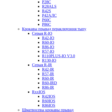
Р28С
R28ALS
R42S
Р42АЛС
Р60С
Р86С
Крокавы прывад пераключэння тыпу
Серыя R-IO
R42-IO
R60-IO
R86-IO
R57-IO
R110PLUS-IO V3.0
R130-IO
Серыя R-IR
R42-IR
R57-IR
R60-IR
R60-IRD
R86-IR
RxxIOS
R42IOS
R60IOS
R86IOS
Шматвосевы крокавы прывад