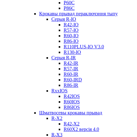
Р60С
Р86С
Крокавы прывад пераключэння тыпу
Серыя R-IO
R42-IO
R57-IO
R60-IO
R86-IO
R110PLUS-IO V3.0
R130-IO
Серыя R-IR
R42-IR
R57-IR
R60-IR
R60-IRD
R86-IR
RxxIOS
R42IOS
R60IOS
R86IOS
Шматвосевы крокавы прывад
R-X2
R42-X2
R60X2 версія 4.0
R-X3