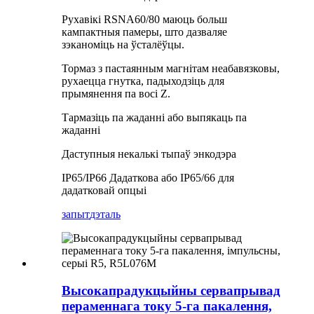
Рухавікі RSNA60/80 маюць больш
кампактныя памеры, што дазваляе
зэканоміць на ўсталёўцы.
Тормаз з пастаянным магнітам неабавязковы,
рухаецца гнутка, падыходзіць для
прымянення па восі Z.
Тармазіць па жаданні або выпякаць па
жаданні
Даступныя некалькі тыпаў энкодэра
IP65/IP66 Дадаткова або IP65/66 для
дадатковай опцыі
запыт
дэталь
Высокапрадукцыйны сервапрывад
пераменнага току 5-га пакалення,