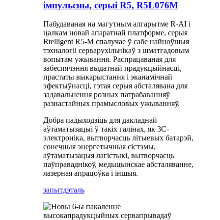
імпульсны, серыі R5, R5L076M
Пабудаваная на магутным алгарытме R-AI і
цалкам новай апаратнай платформе, серыя
Rtelligent R5-M спалучае ў сабе найноўшыя
тэхналогіі серварухільнікаў з шматгадовым
вопытам ужывання. Распрацаваная для
забеспячэння выдатнай прадукцыйнасці,
прастаты выкарыстання і эканамічнай
эфектыўнасці, гэтая серыя абсталявана для
задавальнення розных патрабаванняў
разнастайных прамысловых ужыванняў.
Добра падыходзіць для дакладнай
аўтаматызацыі ў такіх галінах, як 3C-
электроніка, вытворчасць літыевых батарэй,
сонечныя энергетычныя сістэмы,
аўтаматызацыя лагістыкі, вытворчасць
паўправаднікоў, медыцынскае абсталяванне,
лазерная апрацоўка і іншыя.
запыт
дэталь