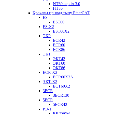
NT60 версія 3.0
НТ86
Крокавы прывад тыпу EtherCAT
ES
EST60
ES-X2
EST60X2
ЭКР
ECR42
ECR60
ECR86
ЭКТ
ЭКТ42
ЭКТ60
ЭКТ86
ECR-X2
ECR60X2A
ЭКТ-X2
ECT60X2
3ECR
3ECR130
5ECR
5ECR42
РЭ-Т
RE-T60M