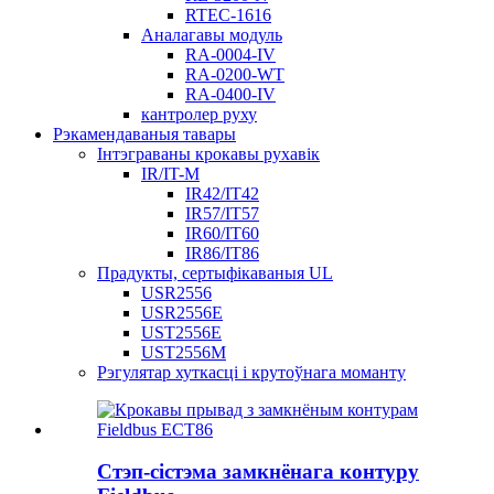
RTEC-1616
Аналагавы модуль
RA-0004-IV
RA-0200-WT
RA-0400-IV
кантролер руху
Рэкамендаваныя тавары
Інтэграваны крокавы рухавік
IR/IT-M
IR42/IT42
IR57/IT57
IR60/IT60
IR86/IT86
Прадукты, сертыфікаваныя UL
USR2556
USR2556E
UST2556E
UST2556M
Рэгулятар хуткасці і крутоўнага моманту
Стэп-сістэма замкнёнага контуру