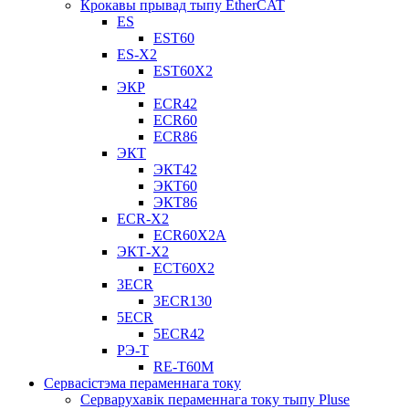
Крокавы прывад тыпу EtherCAT
ES
EST60
ES-X2
EST60X2
ЭКР
ECR42
ECR60
ECR86
ЭКТ
ЭКТ42
ЭКТ60
ЭКТ86
ECR-X2
ECR60X2A
ЭКТ-X2
ECT60X2
3ECR
3ECR130
5ECR
5ECR42
РЭ-Т
RE-T60M
Сервасістэма пераменнага току
Серварухавік пераменнага току тыпу Pluse