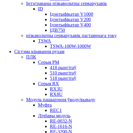
Інтэграваны нізкавольтны серварухавік
ID
Ідэнтыфікатар V1000
Ідэнтыфікатар V200
Ідэнтыфікатар V400
ІДВ750
нізкавольтны серварухавік пастаяннага току
TSWA
TSWA-100W-1000W
Сістэма кіравання рухам
ПЛК
Серыя РМ
418 рынгітаў
510 рынгітаў
518 рынгітаў
Серыя RX
RX3U
RX8U
Модуль пашырэння ўводу/вываду
Муфта
REC1
Лічбавы модуль
RE-0032-N
RE-1616-N
RE-3200-N