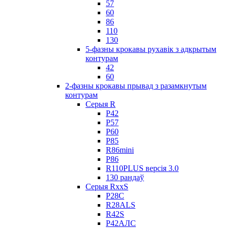
57
60
86
110
130
5-фазны крокавы рухавік з адкрытым
контурам
42
60
2-фазны крокавы прывад з разамкнутым
контурам
Серыя R
Р42
Р57
Р60
Р85
R86mini
Р86
R110PLUS версія 3.0
130 рандаў
Серыя RxxS
Р28С
R28ALS
R42S
Р42АЛС