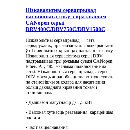
Нізкавольтны сервапрывад
пастаяннага току з пратаколам
CANopen серыі
DRV400C/DRV750C/DRV1500C
Нізкавольтны сервапрывад — гэта
серварухавік, прызначаны для выкарыстання
ў нізкавольтных крыніцах пастаяннага току.
Нізкавольтная сервасістэма серыі DRV
падтрымлівае тры рэжымы сувязі CANopen,
EtherCAT, 485, магчыма падключэнне да
сеткі. Нізкавольтныя сервапрывады серыі
DRV могуць апрацоўваць зваротную сувязь
па становішчы энкодэра для дасягнення
больш дакладнага кіравання токам і
становішчам.
• Дыяпазон магутнасці да 1,5 кВт
• Высокая хуткасць рэагавання, карацейшая
частата
• час пазіцыянавання