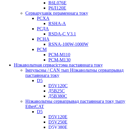
R6L076E
Р6Л120Е
Серварухавік пераменнага току
РСХА
RSHA-A
РСДА
RSDA-C V3.1
РСНА
RSNA-100W-1000W
РСМ
РСМ-М110
РСМ-М130
Нізкавольтная сервасістэма пастаяннага току
Імпульсны / CAN тып Нізкавольтны сервапрывад
пастаяннага току
D5
D5V120C
Д5В25С
Д5В380С
Нізкавольтны сервапрывад пастаяннага току тыпу
EtherCAT
D5
D5V120E
D5V250E
D5V380E