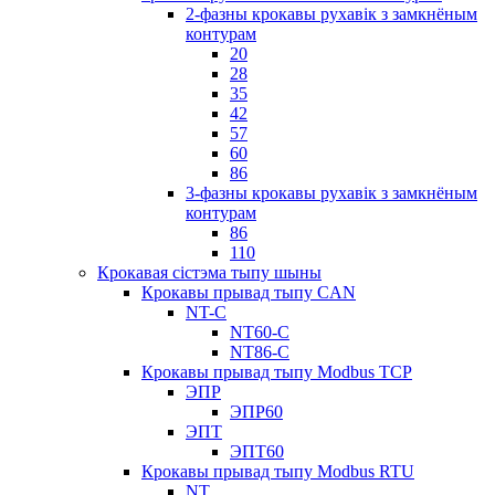
2-фазны крокавы рухавік з замкнёным
контурам
20
28
35
42
57
60
86
3-фазны крокавы рухавік з замкнёным
контурам
86
110
Крокавая сістэма тыпу шыны
Крокавы прывад тыпу CAN
NT-C
NT60-C
NT86-C
Крокавы прывад тыпу Modbus TCP
ЭПР
ЭПР60
ЭПТ
ЭПТ60
Крокавы прывад тыпу Modbus RTU
NT