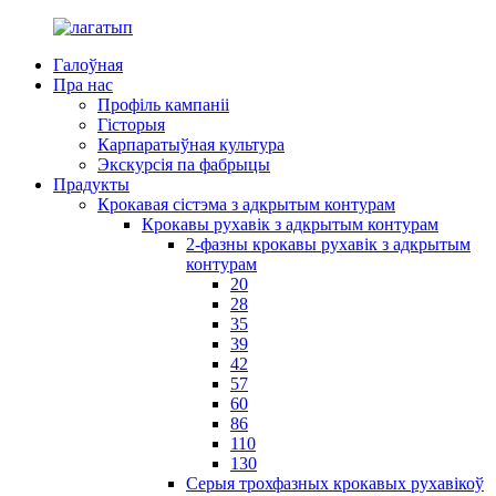
Галоўная
Пра нас
Профіль кампаніі
Гісторыя
Карпаратыўная культура
Экскурсія па фабрыцы
Прадукты
Крокавая сістэма з адкрытым контурам
Крокавы рухавік з адкрытым контурам
2-фазны крокавы рухавік з адкрытым
контурам
20
28
35
39
42
57
60
86
110
130
Серыя трохфазных крокавых рухавікоў