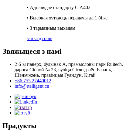
• Адпавядае стандарту CiA402
• Высокая хуткасць перадачы да 1 біт/с
• З тармазным выхадам
запыт
дэталь
Звяжыцеся з намі
2-6-ы паверх, будынак А, прамысловы парк Ruitech,
дарога Сін'юй № 23, вуліца Сісян, раён Бааань,
Шэньчжэнь, правінцыя Гуандун, Кітай
+86 755 27440012
info@rtelligent.cn
Прадукты