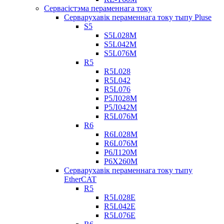
Сервасістэма пераменнага току
Серварухавік пераменнага току тыпу Pluse
S5
S5L028M
S5L042M
S5L076M
R5
R5L028
R5L042
R5L076
Р5Л028М
Р5Л042М
R5L076M
R6
R6L028M
R6L076M
Р6Л120М
Р6Х260М
Серварухавік пераменнага току тыпу
EtherCAT
R5
R5L028E
R5L042E
R5L076E