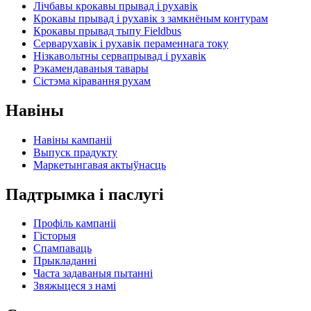
Лічбавы крокавы прывад і рухавік
Крокавы прывад і рухавік з замкнёным контурам
Крокавы прывад тыпу Fieldbus
Серварухавік і рухавік пераменнага току
Нізкавольтны сервапрывад і рухавік
Рэкамендаваныя тавары
Сістэма кіравання рухам
Навіны
Навіны кампаніі
Выпуск прадукту
Маркетынгавая актыўнасць
Падтрымка і паслугі
Профіль кампаніі
Гісторыя
Спампаваць
Прыкладанні
Часта задаваныя пытанні
Звяжыцеся з намі