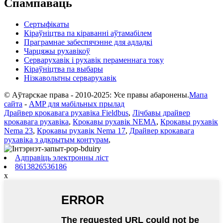
Спампаваць
Сертыфікаты
Кіраўніцтва па кіраванні аўтамабілем
Праграмнае забеспячэнне для адладкі
Чарцяжы рухавікоў
Серварухавік і рухавік пераменнага току
Кіраўніцтва па выбары
Нізкавольтны серварухавік
© Аўтарскае права - 2010-2025: Усе правы абаронены.
Мапа
сайта
-
AMP для мабільных прылад
Драйвер крокавага рухавіка Fieldbus
,
Лічбавы драйвер
крокавага рухавіка
,
Крокавы рухавік NEMA
,
Крокавы рухавік
Nema 23
,
Крокавы рухавік Nema 17
,
Драйвер крокавага
рухавіка з адкрытым контурам
,
Адправіць электронны ліст
8613826536186
x