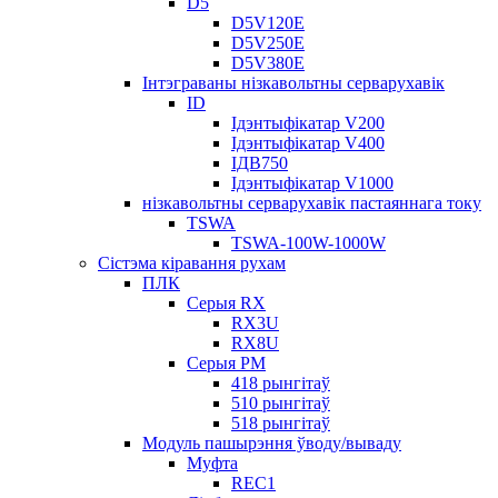
D5
D5V120E
D5V250E
D5V380E
Інтэграваны нізкавольтны серварухавік
ID
Ідэнтыфікатар V200
Ідэнтыфікатар V400
ІДВ750
Ідэнтыфікатар V1000
нізкавольтны серварухавік пастаяннага току
TSWA
TSWA-100W-1000W
Сістэма кіравання рухам
ПЛК
Серыя RX
RX3U
RX8U
Серыя РМ
418 рынгітаў
510 рынгітаў
518 рынгітаў
Модуль пашырэння ўводу/вываду
Муфта
REC1