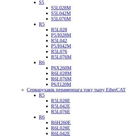
S5
S5L028M
S5L042M
S5L076M
R5
R5L028
Р5Л028М
R5L042
Р5Л042М
R5L076
R5L076M
R6
Р6Х260М
R6L028M
R6L076M
Р6Л120М
Серварухавік пераменнага току тыпу EtherCAT
R5
R5L028E
R5L042E
R5L076E
R6
R6H260E
R6L028E
R6L042E