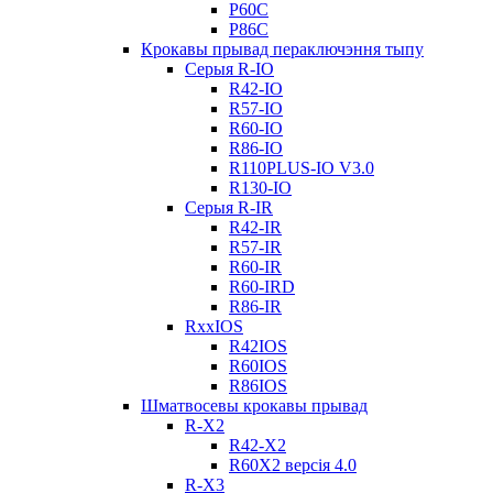
Р60С
Р86С
Крокавы прывад пераключэння тыпу
Серыя R-IO
R42-IO
R57-IO
R60-IO
R86-IO
R110PLUS-IO V3.0
R130-IO
Серыя R-IR
R42-IR
R57-IR
R60-IR
R60-IRD
R86-IR
RxxIOS
R42IOS
R60IOS
R86IOS
Шматвосевы крокавы прывад
R-X2
R42-X2
R60X2 версія 4.0
R-X3