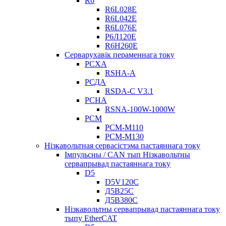
R6
R6L028E
R6L042E
R6L076E
Р6Л120Е
R6H260E
Серварухавік пераменнага току
РСХА
RSHA-A
РСДА
RSDA-C V3.1
РСНА
RSNA-100W-1000W
РСМ
РСМ-М110
РСМ-М130
Нізкавольтная сервасістэма пастаяннага току
Імпульсны / CAN тып Нізкавольтны
сервапрывад пастаяннага току
D5
D5V120C
Д5В25С
Д5В380С
Нізкавольтны сервапрывад пастаяннага току
тыпу EtherCAT