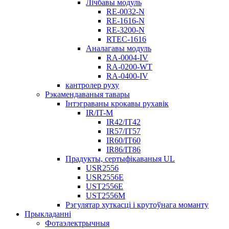
Лічбавы модуль
RE-0032-N
RE-1616-N
RE-3200-N
RTEC-1616
Аналагавы модуль
RA-0004-IV
RA-0200-WT
RA-0400-IV
кантролер руху
Рэкамендаваныя тавары
Інтэграваны крокавы рухавік
IR/IT-M
IR42/IT42
IR57/IT57
IR60/IT60
IR86/IT86
Прадукты, сертыфікаваныя UL
USR2556
USR2556E
UST2556E
UST2556M
Рэгулятар хуткасці і крутоўнага моманту
Прыкладанні
Фотаэлектрычныя