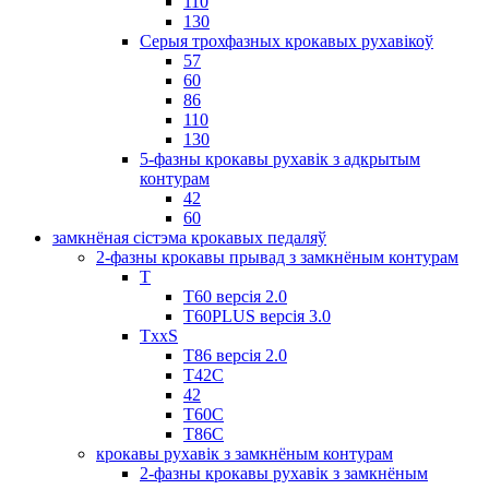
110
130
Серыя трохфазных крокавых рухавікоў
57
60
86
110
130
5-фазны крокавы рухавік з адкрытым
контурам
42
60
замкнёная сістэма крокавых педаляў
2-фазны крокавы прывад з замкнёным контурам
T
Т60 версія 2.0
T60PLUS версія 3.0
TxxS
Т86 версія 2.0
Т42С
42
Т60С
Т86С
крокавы рухавік з замкнёным контурам
2-фазны крокавы рухавік з замкнёным