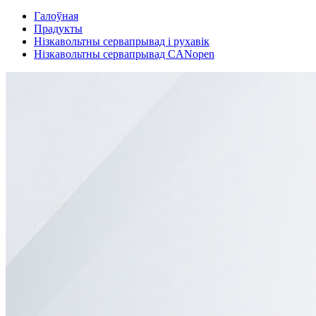
Галоўная
Прадукты
Нізкавольтны сервапрывад і рухавік
Нізкавольтны сервапрывад CANopen