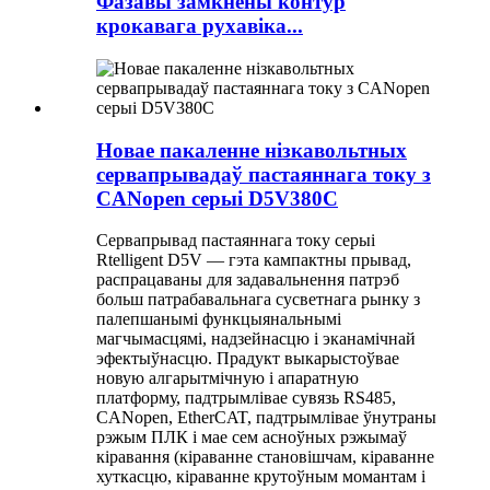
Фазавы замкнёны контур
крокавага рухавіка...
Новае пакаленне нізкавольтных
сервапрывадаў пастаяннага току з
CANopen серыі D5V380C
Сервапрывад пастаяннага току серыі
Rtelligent D5V — гэта кампактны прывад,
распрацаваны для задавальнення патрэб
больш патрабавальнага сусветнага рынку з
палепшанымі функцыянальнымі
магчымасцямі, надзейнасцю і эканамічнай
эфектыўнасцю. Прадукт выкарыстоўвае
новую алгарытмічную і апаратную
платформу, падтрымлівае сувязь RS485,
CANopen, EtherCAT, падтрымлівае ўнутраны
рэжым ПЛК і мае сем асноўных рэжымаў
кіравання (кіраванне становішчам, кіраванне
хуткасцю, кіраванне крутоўным момантам і