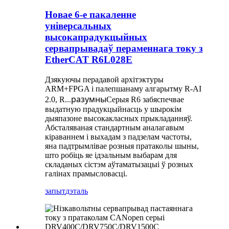
Новае 6-е пакаленне
універсальных
высокапрадукцыйных
сервапрывадаў пераменнага току з
EtherCAT R6L028E
Дзякуючы перадавой архітэктуры
ARM+FPGA і палепшанаму алгарытму R-AI
разумны
2.0, R...
Серыя R6 забяспечвае
выдатную прадукцыйнасць у шырокім
дыяпазоне высокакласных прыкладанняў.
Абсталяваная стандартным аналагавым
кіраваннем і выхадам з падзелам частоты,
яна падтрымлівае розныя пратаколы шыны,
што робіць яе ідэальным выбарам для
складаных сістэм аўтаматызацыі ў розных
галінах прамысловасці.
запыт
дэталь