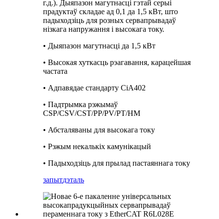
г.д.). Дыяпазон магутнасці гэтай серыі
прадуктаў складае ад 0,1 да 1,5 кВт, што
падыходзіць для розных сервапрывадаў
нізкага напружання і высокага току.
• Дыяпазон магутнасці да 1,5 кВт
• Высокая хуткасць рэагавання, карацейшая
частата
• Адпавядае стандарту CiA402
• Падтрымка рэжымаў
CSP/CSV/CST/PP/PV/PT/HM
• Абсталяваны для высокага току
• Рэжым некалькіх камунікацый
• Падыходзіць для прылад пастаяннага току
запыт
дэталь