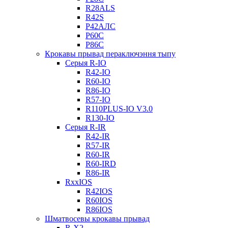
R28ALS
R42S
Р42АЛС
Р60С
Р86С
Крокавы прывад пераключэння тыпу
Серыя R-IO
R42-IO
R60-IO
R86-IO
R57-IO
R110PLUS-IO V3.0
R130-IO
Серыя R-IR
R42-IR
R57-IR
R60-IR
R60-IRD
R86-IR
RxxIOS
R42IOS
R60IOS
R86IOS
Шматвосевы крокавы прывад
R-X2