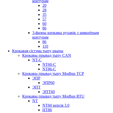
контурам
20
28
35
57
60
86
3-фазны крокавы рухавік з замкнёным
контурам
86
110
Крокавая сістэма тыпу шыны
Крокавы прывад тыпу CAN
NT-C
NT60-C
NT86-C
Крокавы прывад тыпу Modbus TCP
ЭПР
ЭПР60
ЭПТ
ЭПТ60
Крокавы прывад тыпу Modbus RTU
NT
NT60 версія 3.0
НТ86