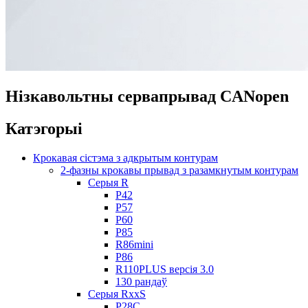
Нізкавольтны сервапрывад CANopen
Катэгорыі
Крокавая сістэма з адкрытым контурам
2-фазны крокавы прывад з разамкнутым контурам
Серыя R
Р42
Р57
Р60
Р85
R86mini
Р86
R110PLUS версія 3.0
130 рандаў
Серыя RxxS
Р28С