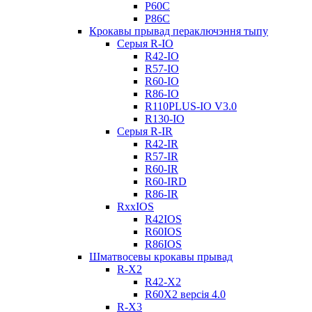
Р60С
Р86С
Крокавы прывад пераключэння тыпу
Серыя R-IO
R42-IO
R57-IO
R60-IO
R86-IO
R110PLUS-IO V3.0
R130-IO
Серыя R-IR
R42-IR
R57-IR
R60-IR
R60-IRD
R86-IR
RxxIOS
R42IOS
R60IOS
R86IOS
Шматвосевы крокавы прывад
R-X2
R42-X2
R60X2 версія 4.0
R-X3