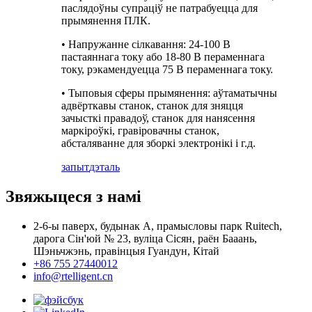
паслядоўны супраціў не патрабуецца для
прымянення ПЛК.
• Напружанне сілкавання: 24-100 В
пастаяннага току або 18-80 В пераменнага
току, рэкамендуецца 75 В пераменнага току.
• Тыповыя сферы прымянення: аўтаматычны
адвёрткавы станок, станок для зняцця
зачысткі правадоў, станок для нанясення
маркіроўкі, гравіровачны станок,
абсталяванне для зборкі электронікі і г.д.
запыт
дэталь
Звяжыцеся з намі
2-6-ы паверх, будынак А, прамысловы парк Ruitech,
дарога Сін'юй № 23, вуліца Сісян, раён Бааань,
Шэньчжэнь, правінцыя Гуандун, Кітай
+86 755 27440012
info@rtelligent.cn