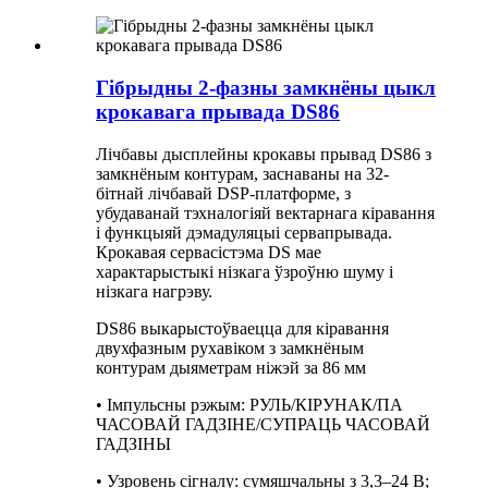
Гібрыдны 2-фазны замкнёны цыкл
крокавага прывада DS86
Лічбавы дысплейны крокавы прывад DS86 з
замкнёным контурам, заснаваны на 32-
бітнай лічбавай DSP-платформе, з
убудаванай тэхналогіяй вектарнага кіравання
і функцыяй дэмадуляцыі сервапрывада.
Крокавая сервасістэма DS мае
характарыстыкі нізкага ўзроўню шуму і
нізкага нагрэву.
DS86 выкарыстоўваецца для кіравання
двухфазным рухавіком з замкнёным
контурам дыяметрам ніжэй за 86 мм
• Імпульсны рэжым: РУЛЬ/КІРУНАК/ПА
ЧАСОВАЙ ГАДЗІНЕ/СУПРАЦЬ ЧАСОВАЙ
ГАДЗІНЫ
• Узровень сігналу: сумяшчальны з 3,3–24 В;