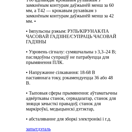
замкнёным контурам даўжынёй менш за 60
мм, а T42 — крокавым рухавікам з
замкнёным контурам даўжынёй менш за 42
мм. •
• Імпульсны рэжым: РУЛЬ/КІРУНАК/ПА
ЧАСОВАЙ ГАДЗІНЕ/СУПРАЦЬ ЧАСОВАЙ
ГАДЗІНЫ
• Узровень сігналу: сумяшчальны з 3,3–24 В;
паслядоўны супраціў не патрабуецца для
прымянення ПЛК.
• Напружанне сілкавання: 18-68 В
пастаяннага току, рэкамендуецца 36 або 48
В.
• Тыповыя сферы прымянення: аўтаматычны
адвёрткавы станок, сервадазатар, станок для
зняцця зачысткі правадоў, станок для
маркіроўкі, медыцынскі дэтэктар,
• абсталяванне для зборкі электронікі і г.д.
запыт
дэталь