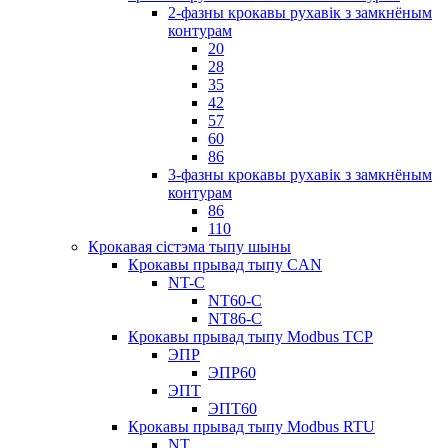
2-фазны крокавы рухавік з замкнёным
контурам
20
28
35
42
57
60
86
3-фазны крокавы рухавік з замкнёным
контурам
86
110
Крокавая сістэма тыпу шыны
Крокавы прывад тыпу CAN
NT-C
NT60-C
NT86-C
Крокавы прывад тыпу Modbus TCP
ЭПР
ЭПР60
ЭПТ
ЭПТ60
Крокавы прывад тыпу Modbus RTU
NT