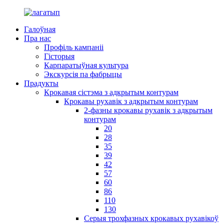
Галоўная
Пра нас
Профіль кампаніі
Гісторыя
Карпаратыўная культура
Экскурсія па фабрыцы
Прадукты
Крокавая сістэма з адкрытым контурам
Крокавы рухавік з адкрытым контурам
2-фазны крокавы рухавік з адкрытым
контурам
20
28
35
39
42
57
60
86
110
130
Серыя трохфазных крокавых рухавікоў