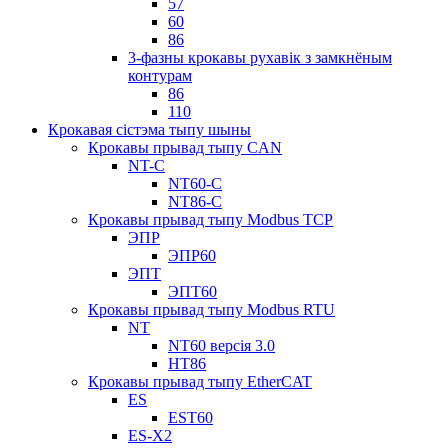
57
60
86
3-фазны крокавы рухавік з замкнёным
контурам
86
110
Крокавая сістэма тыпу шыны
Крокавы прывад тыпу CAN
NT-C
NT60-C
NT86-C
Крокавы прывад тыпу Modbus TCP
ЭПР
ЭПР60
ЭПТ
ЭПТ60
Крокавы прывад тыпу Modbus RTU
NT
NT60 версія 3.0
НТ86
Крокавы прывад тыпу EtherCAT
ES
EST60
ES-X2