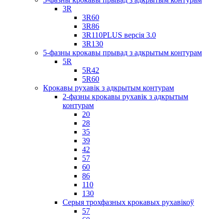
3R
3R60
3R86
3R110PLUS версія 3.0
3R130
5-фазны крокавы прывад з адкрытым контурам
5R
5R42
5R60
Крокавы рухавік з адкрытым контурам
2-фазны крокавы рухавік з адкрытым
контурам
20
28
35
39
42
57
60
86
110
130
Серыя трохфазных крокавых рухавікоў
57