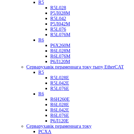
R5
R5L028
Р5Л028М
R5L042
Р5Л042М
R5L076
R5L076M
R6
Р6Х260М
R6L028M
R6L076M
Р6Л120М
Серварухавік пераменнага току тыпу EtherCAT
R5
R5L028E
R5L042E
R5L076E
R6
R6H260E
R6L028E
R6L042E
R6L076E
Р6Л120Е
Серварухавік пераменнага току
РСХА