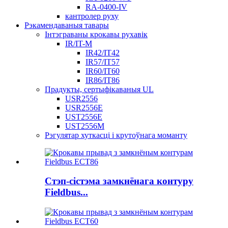
RA-0400-IV
кантролер руху
Рэкамендаваныя тавары
Інтэграваны крокавы рухавік
IR/IT-M
IR42/IT42
IR57/IT57
IR60/IT60
IR86/IT86
Прадукты, сертыфікаваныя UL
USR2556
USR2556E
UST2556E
UST2556M
Рэгулятар хуткасці і крутоўнага моманту
Стэп-сістэма замкнёнага контуру
Fieldbus...