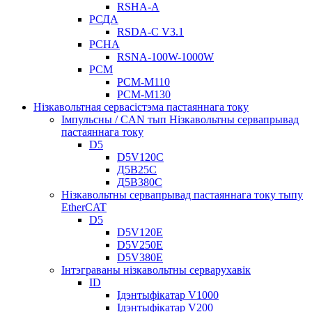
RSHA-A
РСДА
RSDA-C V3.1
РСНА
RSNA-100W-1000W
РСМ
РСМ-М110
РСМ-М130
Нізкавольтная сервасістэма пастаяннага току
Імпульсны / CAN тып Нізкавольтны сервапрывад
пастаяннага току
D5
D5V120C
Д5В25С
Д5В380С
Нізкавольтны сервапрывад пастаяннага току тыпу
EtherCAT
D5
D5V120E
D5V250E
D5V380E
Інтэграваны нізкавольтны серварухавік
ID
Ідэнтыфікатар V1000
Ідэнтыфікатар V200