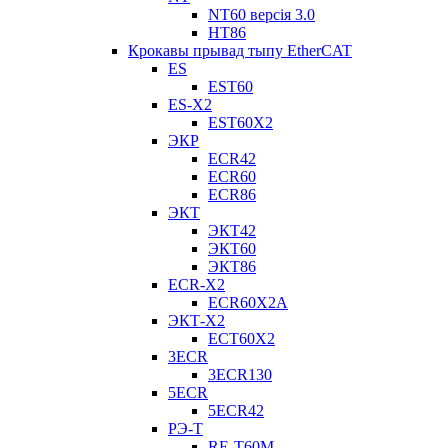
NT60 версія 3.0
НТ86
Крокавы прывад тыпу EtherCAT
ES
EST60
ES-X2
EST60X2
ЭКР
ECR42
ECR60
ECR86
ЭКТ
ЭКТ42
ЭКТ60
ЭКТ86
ECR-X2
ECR60X2A
ЭКТ-X2
ECT60X2
3ECR
3ECR130
5ECR
5ECR42
РЭ-Т
RE-T60M