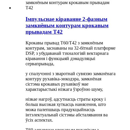
Імпульснае кіраванне 2-фазным
замкнёным контурам крокавым
прывадам T42
Крокавы прывад T60/T42 з замкнёным
контурам, заснаваны на 32-бітнай платформе
DSP, з убудаванай тэхналогіяй вектарнага
кіравання і функцыяй дэмадуляцыі
сервапрывада,
у спалучэнні з зваротнай сувяззю замкнёнага
контуру рухавіка-энкодэра, замкнёная
сістэма крокавых рухавікоў мае
характарыстыкі нізкага ўзроўню шуму,
нізкае нагрэў, адсутнасць страты кроку і
больш высокая хуткасць нанясення, што
можа палепшыць прадукцыйнасць
інтэлектуальнай сістэмы абсталявання ва
ўсіх аспектах.
T60 адпавядае крокавым рухавікам з