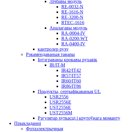
Лічбавы модуль
RE-0032-N
RE-1616-N
RE-3200-N
RTEC-1616
Аналагавы модуль
RA-0004-IV
RA-0200-WT
RA-0400-IV
кантролер руху
Рэкамендаваныя тавары
Інтэграваны крокавы рухавік
IR/IT-M
IR42/IT42
IR57/IT57
IR60/IT60
IR86/IT86
Прадукты, сертыфікаваныя UL
USR2556
USR2556E
UST2556E
UST2556M
Рэгулятар хуткасці і крутоўнага моманту
Прыкладанні
Фотаэлектрычныя