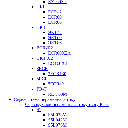
EST60X2
ЭКР
ECR42
ECR60
ECR86
ЭКТ
ЭКТ42
ЭКТ60
ЭКТ86
ECR-X2
ECR60X2A
ЭКТ-X2
ECT60X2
3ECR
3ECR130
5ECR
5ECR42
РЭ-Т
RE-T60M
Сервасістэма пераменнага току
Серварухавік пераменнага току тыпу Pluse
S5
S5L028M
S5L042M
S5L076M