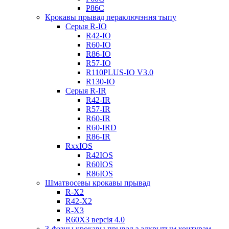
Р86С
Крокавы прывад пераключэння тыпу
Серыя R-IO
R42-IO
R60-IO
R86-IO
R57-IO
R110PLUS-IO V3.0
R130-IO
Серыя R-IR
R42-IR
R57-IR
R60-IR
R60-IRD
R86-IR
RxxIOS
R42IOS
R60IOS
R86IOS
Шматвосевы крокавы прывад
R-X2
R42-X2
R-X3
R60X3 версія 4.0
3-фазны крокавы прывад з адкрытым контурам