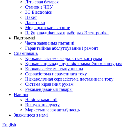
Літыевая батарэя
Станок з ЧПУ
3C Electronics
Пакет
Лагістыка
Медыцынскае лячэнне
Паўправадніковыя прыборы / Электроніка
Падтрымкі
Часта задаваныя пытанні
Гарантыйнае абслугоўванне і рамонт
Спампаваць
Крокавая сістэма з адкрытым контурам
Крокавы прывад і рухавік з замкнёным контурам
Крокавая сістэма тыпу шыны
Сервасістэма пераменнага току
Нізкавольтная сервасістэма пастаяннага току
Сістэма кіравання рухам
Рэкамендаваныя тавары
Навіны
Навіны кампаніі
Выпуск прадукту
Маркетынгавая актыўнасць
Звяжыцеся з намі
English