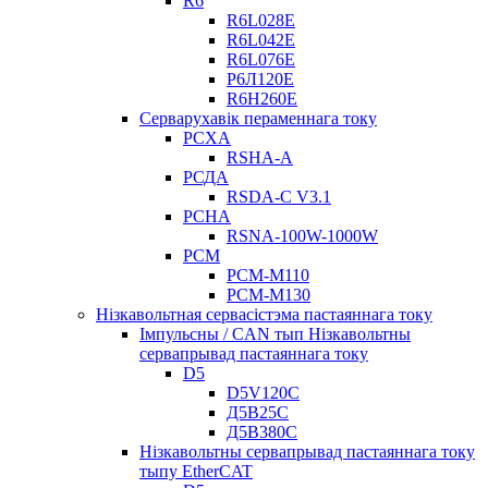
R6
R6L028E
R6L042E
R6L076E
Р6Л120Е
R6H260E
Серварухавік пераменнага току
РСХА
RSHA-A
РСДА
RSDA-C V3.1
РСНА
RSNA-100W-1000W
РСМ
РСМ-М110
РСМ-М130
Нізкавольтная сервасістэма пастаяннага току
Імпульсны / CAN тып Нізкавольтны
сервапрывад пастаяннага току
D5
D5V120C
Д5В25С
Д5В380С
Нізкавольтны сервапрывад пастаяннага току
тыпу EtherCAT