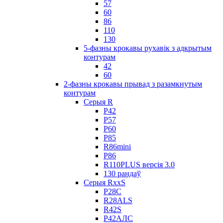
57
60
86
110
130
5-фазны крокавы рухавік з адкрытым
контурам
42
60
2-фазны крокавы прывад з разамкнутым
контурам
Серыя R
Р42
Р57
Р60
Р85
R86mini
Р86
R110PLUS версія 3.0
130 рандаў
Серыя RxxS
Р28С
R28ALS
R42S
Р42АЛС