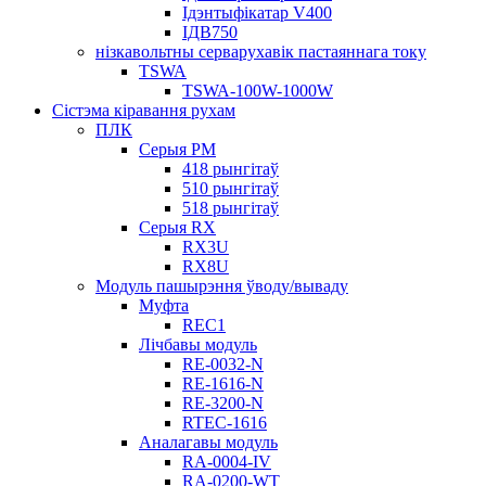
Ідэнтыфікатар V400
ІДВ750
нізкавольтны серварухавік пастаяннага току
TSWA
TSWA-100W-1000W
Сістэма кіравання рухам
ПЛК
Серыя РМ
418 рынгітаў
510 рынгітаў
518 рынгітаў
Серыя RX
RX3U
RX8U
Модуль пашырэння ўводу/вываду
Муфта
REC1
Лічбавы модуль
RE-0032-N
RE-1616-N
RE-3200-N
RTEC-1616
Аналагавы модуль
RA-0004-IV
RA-0200-WT