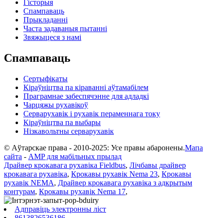
Гісторыя
Спампаваць
Прыкладанні
Часта задаваныя пытанні
Звяжыцеся з намі
Спампаваць
Сертыфікаты
Кіраўніцтва па кіраванні аўтамабілем
Праграмнае забеспячэнне для адладкі
Чарцяжы рухавікоў
Серварухавік і рухавік пераменнага току
Кіраўніцтва па выбары
Нізкавольтны серварухавік
© Аўтарскае права - 2010-2025: Усе правы абаронены.
Мапа
сайта
-
AMP для мабільных прылад
Драйвер крокавага рухавіка Fieldbus
,
Лічбавы драйвер
крокавага рухавіка
,
Крокавы рухавік Nema 23
,
Крокавы
рухавік NEMA
,
Драйвер крокавага рухавіка з адкрытым
контурам
,
Крокавы рухавік Nema 17
,
Адправіць электронны ліст
8613826536186