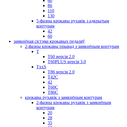
60
86
110
130
5-фазны крокавы рухавік з адкрытым
контурам
42
60
замкнёная сістэма крокавых педаляў
2-фазны крокавы прывад з замкнёным контурам
T
Т60 версія 2.0
T60PLUS версія 3.0
TxxS
Т86 версія 2.0
Т42С
42
Т60С
Т86С
крокавы рухавік з замкнёным контурам
2-фазны крокавы рухавік з замкнёным
контурам
20
28
35