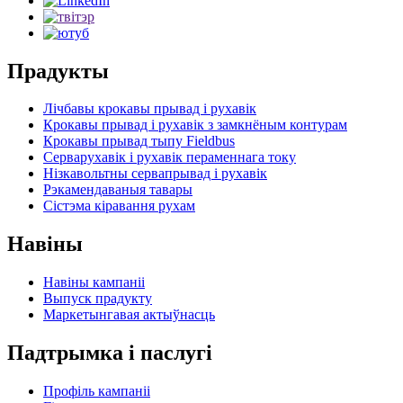
Прадукты
Лічбавы крокавы прывад і рухавік
Крокавы прывад і рухавік з замкнёным контурам
Крокавы прывад тыпу Fieldbus
Серварухавік і рухавік пераменнага току
Нізкавольтны сервапрывад і рухавік
Рэкамендаваныя тавары
Сістэма кіравання рухам
Навіны
Навіны кампаніі
Выпуск прадукту
Маркетынгавая актыўнасць
Падтрымка і паслугі
Профіль кампаніі