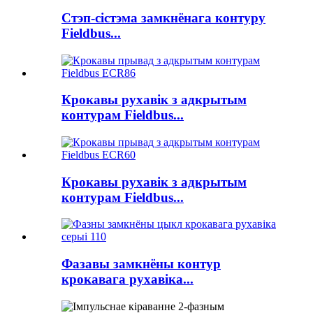
Стэп-сістэма замкнёнага контуру
Fieldbus...
Крокавы рухавік з адкрытым
контурам Fieldbus...
Крокавы рухавік з адкрытым
контурам Fieldbus...
Фазавы замкнёны контур
крокавага рухавіка...