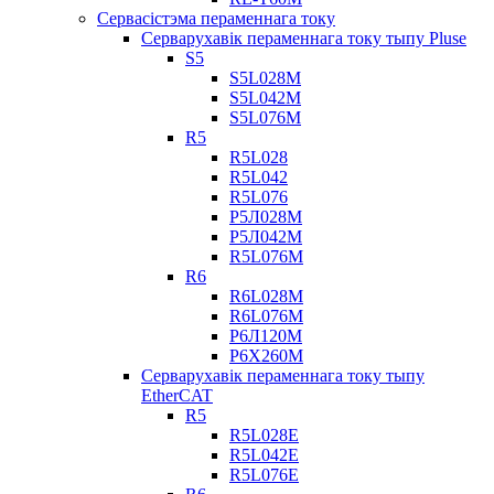
Сервасістэма пераменнага току
Серварухавік пераменнага току тыпу Pluse
S5
S5L028M
S5L042M
S5L076M
R5
R5L028
R5L042
R5L076
Р5Л028М
Р5Л042М
R5L076M
R6
R6L028M
R6L076M
Р6Л120М
Р6Х260М
Серварухавік пераменнага току тыпу
EtherCAT
R5
R5L028E
R5L042E
R5L076E