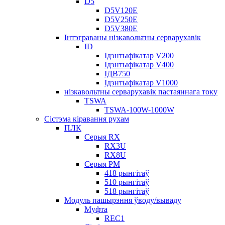
D5
D5V120E
D5V250E
D5V380E
Інтэграваны нізкавольтны серварухавік
ID
Ідэнтыфікатар V200
Ідэнтыфікатар V400
ІДВ750
Ідэнтыфікатар V1000
нізкавольтны серварухавік пастаяннага току
TSWA
TSWA-100W-1000W
Сістэма кіравання рухам
ПЛК
Серыя RX
RX3U
RX8U
Серыя РМ
418 рынгітаў
510 рынгітаў
518 рынгітаў
Модуль пашырэння ўводу/вываду
Муфта
REC1