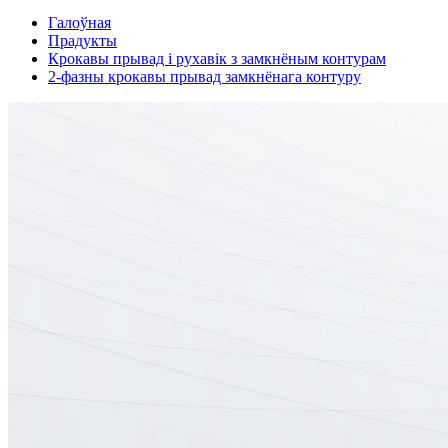
Галоўная
Прадукты
Крокавы прывад і рухавік з замкнёным контурам
2-фазны крокавы прывад замкнёнага контуру