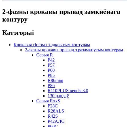
2-фазны крокавы прывад замкнёнага
контуру
Катэгорыі
Крокавая сістэма з адкрытым контурам
2-фазны крокавы прывад з разамкнутым контурам
Серыя R
Р42
Р57
Р60
Р85
R86mini
Р86
R110PLUS версія 3.0
130 рандаў
Серыя RxxS
Р28С
R28ALS
R42S
Р42АЛС
Р60С