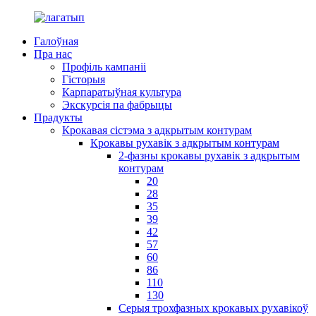
Галоўная
Пра нас
Профіль кампаніі
Гісторыя
Карпаратыўная культура
Экскурсія па фабрыцы
Прадукты
Крокавая сістэма з адкрытым контурам
Крокавы рухавік з адкрытым контурам
2-фазны крокавы рухавік з адкрытым
контурам
20
28
35
39
42
57
60
86
110
130
Серыя трохфазных крокавых рухавікоў