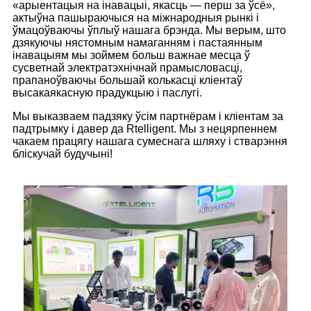
«арыентацыя на інавацыі, якасць — перш за ўсё»,
актыўна пашыраючыся на міжнародныя рынкі і
ўмацоўваючы ўплыў нашага брэнда. Мы верым, што
дзякуючы нястомным намаганням і пастаянным
інавацыям мы зоймем больш важнае месца ў
сусветнай электратэхнічнай прамысловасці,
прапаноўваючы большай колькасці кліентаў
высакаякасную прадукцыю і паслугі.
Мы выказваем падзяку ўсім партнёрам і кліентам за
падтрымку і давер да Rtelligent. Мы з нецярпеннем
чакаем працягу нашага сумеснага шляху і стварэння
бліскучай будучыні!