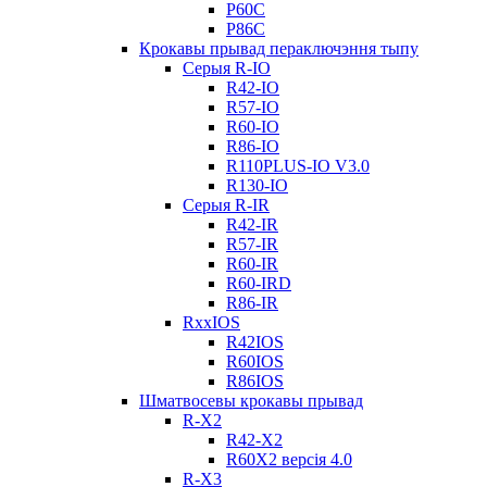
Р60С
Р86С
Крокавы прывад пераключэння тыпу
Серыя R-IO
R42-IO
R57-IO
R60-IO
R86-IO
R110PLUS-IO V3.0
R130-IO
Серыя R-IR
R42-IR
R57-IR
R60-IR
R60-IRD
R86-IR
RxxIOS
R42IOS
R60IOS
R86IOS
Шматвосевы крокавы прывад
R-X2
R42-X2
R60X2 версія 4.0
R-X3