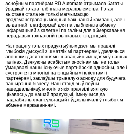
асноўным партнёрам RB Automate атрымала багаты
ўраджай гэтага плённага мерапрыемства. Гэтая
выстава стала не толькі магчымасцю
прадэманстраваць моцныя бакі нашай кампаніі, але і
выдатнай платформай для паглыбленага абмену
інфармацыяй з калегамі па галіны для абмеркавання
перадавых тэхналогій і рынкавых тэндэнцый.
На працягу гэтых прадуктыўных дзён мы правялі
глыбокія дыскусіі з шматлікімі партнёрамі, дзелячыся
апошнімі дасягненнямі і інавацыйнымі ідэямі ў нашых
галінах. Дзякуючы асабістым зносінам мы не толькі
ўмацавалі нашы існуючыя партнёрскія адносіны, але і
сустрэліся з многімі патэнцыйнымі кліентамі і
партнёрамі, заклаўшы трывалую аснову для будучага
пашырэння бізнесу. Наш стэнд быў поўны
наведвальнікаў, многія з якіх праявілі вялікую
цікавасць да нашай прадукцыі, імкнучыся да
падрабязных кансультацый і ўдзельнічалі ў глыбокім
абмене меркаваннямі.