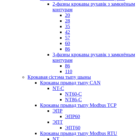
2-фазны крокавы рухавік з замкнёным
контурам
20
28
35
42
57
60
86
3-фазны крокавы рухавік з замкнёным
контурам
86
110
Крокавая сістэма тыпу шыны
Крокавы прывад тыпу CAN
NT-C
NT60-C
NT86-C
Крокавы прывад тыпу Modbus TCP
ЭПР
ЭПР60
ЭПТ
ЭПТ60
Крокавы прывад тыпу Modbus RTU
NT