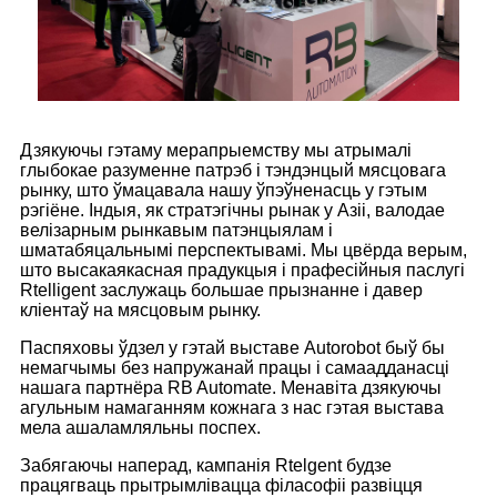
Дзякуючы гэтаму мерапрыемству мы атрымалі
глыбокае разуменне патрэб і тэндэнцый мясцовага
рынку, што ўмацавала нашу ўпэўненасць у гэтым
рэгіёне. Індыя, як стратэгічны рынак у Азіі, валодае
велізарным рынкавым патэнцыялам і
шматабяцальнымі перспектывамі. Мы цвёрда верым,
што высакаякасная прадукцыя і прафесійныя паслугі
Rtelligent заслужаць большае прызнанне і давер
кліентаў на мясцовым рынку.
Паспяховы ўдзел у гэтай выставе Autorobot быў бы
немагчымы без напружанай працы і самаадданасці
нашага партнёра RB Automate. Менавіта дзякуючы
агульным намаганням кожнага з нас гэтая выстава
мела ашаламляльны поспех.
Забягаючы наперад, кампанія Rtelgent будзе
працягваць прытрымлівацца філасофіі развіцця