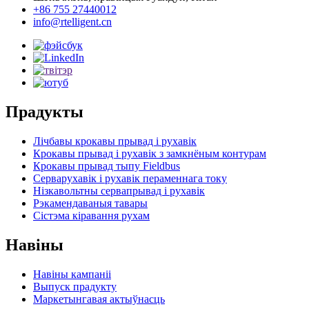
+86 755 27440012
info@rtelligent.cn
Прадукты
Лічбавы крокавы прывад і рухавік
Крокавы прывад і рухавік з замкнёным контурам
Крокавы прывад тыпу Fieldbus
Серварухавік і рухавік пераменнага току
Нізкавольтны сервапрывад і рухавік
Рэкамендаваныя тавары
Сістэма кіравання рухам
Навіны
Навіны кампаніі
Выпуск прадукту
Маркетынгавая актыўнасць