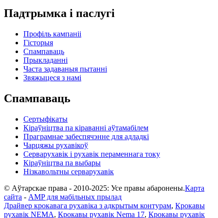
Падтрымка і паслугі
Профіль кампаніі
Гісторыя
Спампаваць
Прыкладанні
Часта задаваныя пытанні
Звяжыцеся з намі
Спампаваць
Сертыфікаты
Кіраўніцтва па кіраванні аўтамабілем
Праграмнае забеспячэнне для адладкі
Чарцяжы рухавікоў
Серварухавік і рухавік пераменнага току
Кіраўніцтва па выбары
Нізкавольтны серварухавік
© Аўтарскае права - 2010-2025: Усе правы абаронены.
Карта
сайта
-
AMP для мабільных прылад
Драйвер крокавага рухавіка з адкрытым контурам
,
Крокавы
рухавік NEMA
,
Крокавы рухавік Nema 17
,
Крокавы рухавік