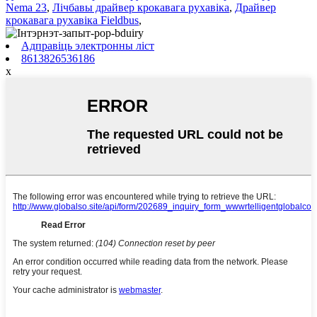
Nema 23
,
Лічбавы драйвер крокавага рухавіка
,
Драйвер
крокавага рухавіка Fieldbus
,
Адправіць электронны ліст
8613826536186
x