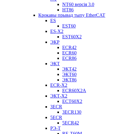
NT60 версія 3.0
НТ86
Крокавы прывад тыпу EtherCAT
ES
EST60
ES-X2
EST60X2
ЭКР
ECR42
ECR60
ECR86
ЭКТ
ЭКТ42
ЭКТ60
ЭКТ86
ECR-X2
ECR60X2A
ЭКТ-X2
ECT60X2
3ECR
3ECR130
5ECR
5ECR42
РЭ-Т
RE-T60M