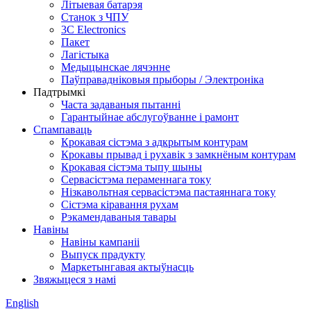
Літыевая батарэя
Станок з ЧПУ
3C Electronics
Пакет
Лагістыка
Медыцынскае лячэнне
Паўправадніковыя прыборы / Электроніка
Падтрымкі
Часта задаваныя пытанні
Гарантыйнае абслугоўванне і рамонт
Спампаваць
Крокавая сістэма з адкрытым контурам
Крокавы прывад і рухавік з замкнёным контурам
Крокавая сістэма тыпу шыны
Сервасістэма пераменнага току
Нізкавольтная сервасістэма пастаяннага току
Сістэма кіравання рухам
Рэкамендаваныя тавары
Навіны
Навіны кампаніі
Выпуск прадукту
Маркетынгавая актыўнасць
Звяжыцеся з намі
English