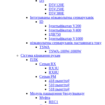
D5
D5V120E
D5V250E
D5V380E
Інтэграваны нізкавольтны серварухавік
ID
Ідэнтыфікатар V200
Ідэнтыфікатар V400
ІДВ750
Ідэнтыфікатар V1000
нізкавольтны серварухавік пастаяннага току
TSWA
TSWA-100W-1000W
Сістэма кіравання рухам
ПЛК
Серыя RX
RX3U
RX8U
Серыя РМ
418 рынгітаў
510 рынгітаў
518 рынгітаў
Модуль пашырэння ўводу/вываду
Муфта
REC1