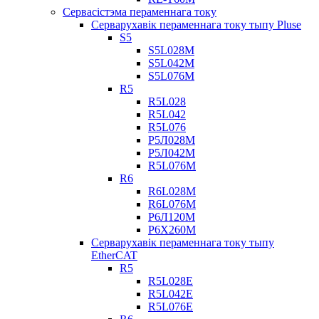
Сервасістэма пераменнага току
Серварухавік пераменнага току тыпу Pluse
S5
S5L028M
S5L042M
S5L076M
R5
R5L028
R5L042
R5L076
Р5Л028М
Р5Л042М
R5L076M
R6
R6L028M
R6L076M
Р6Л120М
Р6Х260М
Серварухавік пераменнага току тыпу
EtherCAT
R5
R5L028E
R5L042E
R5L076E