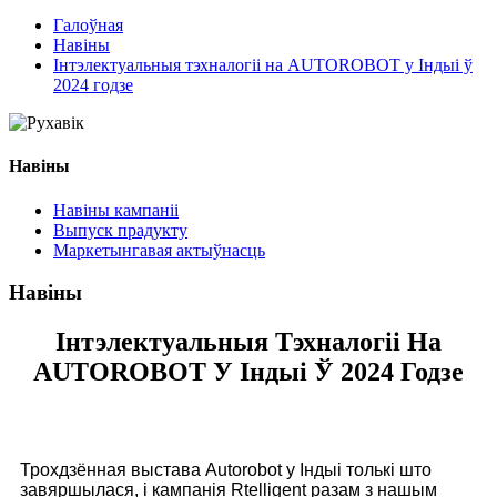
Галоўная
Навіны
Інтэлектуальныя тэхналогіі на AUTOROBOT у Індыі ў
2024 годзе
Навіны
Навіны кампаніі
Выпуск прадукту
Маркетынгавая актыўнасць
Навіны
Інтэлектуальныя Тэхналогіі На
AUTOROBOT У Індыі Ў 2024 Годзе
Трохдзённая выстава Autorobot у Індыі толькі што
завяршылася, і кампанія Rtelligent разам з нашым