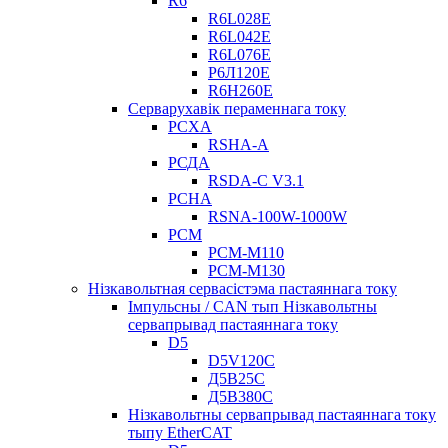
R6
R6L028E
R6L042E
R6L076E
Р6Л120Е
R6H260E
Серварухавік пераменнага току
РСХА
RSHA-A
РСДА
RSDA-C V3.1
РСНА
RSNA-100W-1000W
РСМ
РСМ-М110
РСМ-М130
Нізкавольтная сервасістэма пастаяннага току
Імпульсны / CAN тып Нізкавольтны
сервапрывад пастаяннага току
D5
D5V120C
Д5В25С
Д5В380С
Нізкавольтны сервапрывад пастаяннага току
тыпу EtherCAT