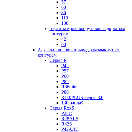
57
60
86
110
130
5-фазны крокавы рухавік з адкрытым
контурам
42
60
2-фазны крокавы прывад з разамкнутым
контурам
Серыя R
Р42
Р57
Р60
Р85
R86mini
Р86
R110PLUS версія 3.0
130 рандаў
Серыя RxxS
Р28С
R28ALS
R42S
Р42АЛС