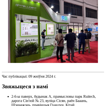
Час публікацыі: 09 жніўня 2024 г.
Звяжыцеся з намі
2-6-ы паверх, будынак А, прамысловы парк Ruitech,
дарога Сін'юй № 23, вуліца Сісян, раён Бааань,
Шэньчжэнь, правінцыя Гуандун, Кітай