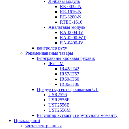
Лічбавы модуль
RE-0032-N
RE-1616-N
RE-3200-N
RTEC-1616
Аналагавы модуль
RA-0004-IV
RA-0200-WT
RA-0400-IV
кантролер руху
Рэкамендаваныя тавары
Інтэграваны крокавы рухавік
IR/IT-M
IR42/IT42
IR57/IT57
IR60/IT60
IR86/IT86
Прадукты, сертыфікаваныя UL
USR2556
USR2556E
UST2556E
UST2556M
Рэгулятар хуткасці і крутоўнага моманту
Прыкладанні
Фотаэлектрычныя